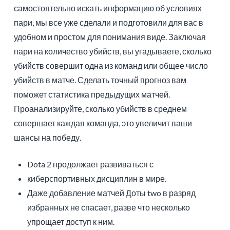
самостоятельно искать информацию об условиях
пари, мы все уже сделали и подготовили для вас в
удобном и простом для понимания виде. Заключая
пари на количество убийств, вы угадываете, сколько
убийств совершит одна из команд или общее число
убийств в матче. Сделать точный прогноз вам
поможет статистика предыдущих матчей.
Проанализируйте, сколько убийств в среднем
совершает каждая команда, это увеличит ваши
шансы на победу.
Dota 2 продолжает развиваться с
киберспортивных дисциплин в мире.
Даже добавление матчей Доты two в разряд
избранных не спасает, разве что несколько
упрощает доступ к ним.