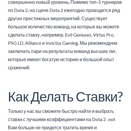
совершенно новый уровень. Помимо топ-5 турниров
по Dota 2, на сцене Dota 2 ежегодно проводится ряд
других престижных мероприятий. Существует
большое количество команд, на которые вы можете
сделать ставку, например, Evil Geniuses, Virtus Pro,
PSG LD, Alliance и Invictus Gaming. Мы рекомендуем
заключать пари на результаты команд высших лиг,
которые имеют богатую историю и большой опыт
сражений.
Как Делать Ставки?
Только у нас вы сможете быстро найти и выбрать
ставки с лучшими коэффициентами на Dota 2 . not
Вам больше не придется тратить время и