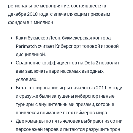
региональное мероприятие, состоявшееся в
декабре 2018 года, с впечатляющим призовым
фондом в 1 миллион
Как и букмекер Леон, букмекерская контора
Parimatch считает Киберспорт топовой игровой
дисциплиной.
Сравнение коэффициентов на Dota 2 позволит
вам заключать пари на самых выгодных
условиях.
Бета-тестирование игры началось в 2011-м году
и сразу же были запущены киберспортивные
турниры с внушительными призами, которые
привлекли внимание всех геймеров мира.
Две команды по пять человек выбирают из сотни
персонажей героев и пытаются разрушить трон