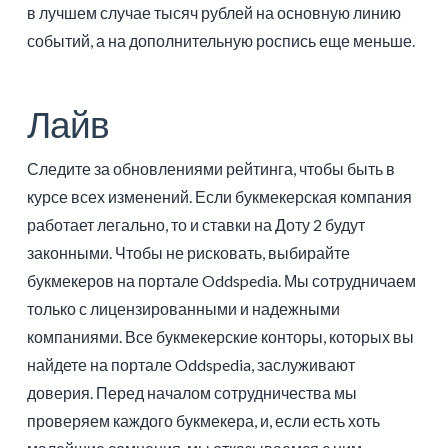
в лучшем случае тысяч рублей на основную линию
событий, а на дополнительную роспись еще меньше.
Лайв
Следите за обновлениями рейтинга, чтобы быть в
курсе всех изменений. Если букмекерская компания
работает легально, то и ставки на Доту 2 будут
законными. Чтобы не рисковать, выбирайте
букмекеров на портале Oddspedia. Мы сотрудничаем
только с лицензированными и надежными
компаниями. Все букмекерские конторы, которых вы
найдете на портале Oddspedia, заслуживают
доверия. Перед началом сотрудничества мы
проверяем каждого букмекера, и, если есть хоть