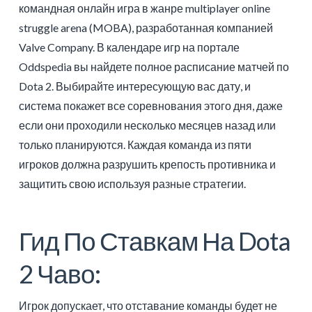
командная онлайн игра в жанре multiplayer online
struggle arena (MOBA), разработанная компанией
Valve Company. В календаре игр на портале
Oddspedia вы найдете полное расписание матчей по
Dota 2. Выбирайте интересующую вас дату, и
система покажет все соревнования этого дня, даже
если они проходили несколько месяцев назад или
только планируются. Каждая команда из пяти
игроков должна разрушить крепость противника и
защитить свою используя разные стратегии.
Гид По Ставкам На Dota
2 Чаво:
Игрок допускает, что отставание команды будет не