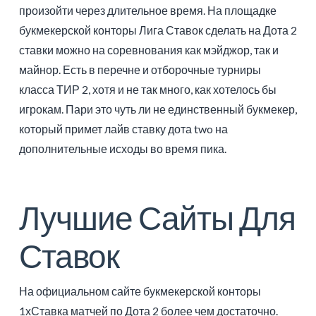
произойти через длительное время. На площадке
букмекерской конторы Лига Ставок сделать на Дота 2
ставки можно на соревнования как мэйджор, так и
майнор. Есть в перечне и отборочные турниры
класса ТИР 2, хотя и не так много, как хотелось бы
игрокам. Пари это чуть ли не единственный букмекер,
который примет лайв ставку дота two на
дополнительные исходы во время пика.
Лучшие Сайты Для
Ставок
На официальном сайте букмекерской конторы
1хСтавка матчей по Дота 2 более чем достаточно.