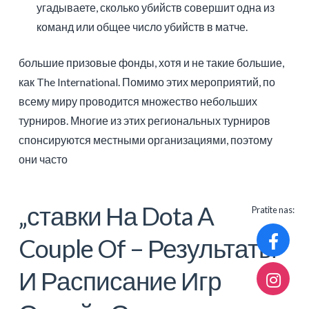
угадываете, сколько убийств совершит одна из
команд или общее число убийств в матче.
большие призовые фонды, хотя и не такие большие,
как The International. Помимо этих мероприятий, по
всему миру проводится множество небольших
турниров. Многие из этих региональных турниров
спонсируются местными организациями, поэтому
они часто
„ставки На Dota A
Pratite nas:
Couple Of – Результаты
И Расписание Игр