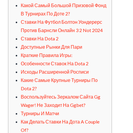
Какой Самый Большой Призовой Фонд
В Турнирах По Доте 2?
Ставки На Футбол Болтон Уондерерс
Против Барнсли Онлайн 3 2 Not 2024
Ставки На Dota 2
Доступные Рынки Для Пари
Краткие Правила Игры:
Особенности Ставок На Dota 2
Исходы Расширенной Росписи
Какие Самые Крупные Турниры По
Dota 2?
Воспользуйтесь Зеркалом Сайта Gg
Wager! Не Заходит На Ggbet?
Турниры И Матчи
Как Делать Ставки На Дота A Couple
Of?