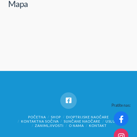
Mapa
Pratite nas:
POČETNA
SHOP
DIOPTRIJSKE NAOČARE
KONTAKTNA SOČIVA
SUNČANE NAOČARE
USLUGE
ZANIMLJIVOSTI
O NAMA
KONTAKT