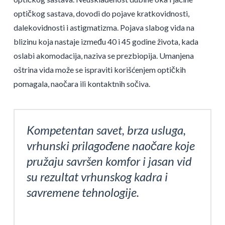
optičkog sastava, dovodi do pojave kratkovidnosti,
dalekovidnosti i astigmatizma. Pojava slabog vida na
blizinu koja nastaje između 40 i 45 godine života, kada
oslabi akomodacija, naziva se prezbiopija. Umanjena
oštrina vida može se ispraviti korišćenjem optičkih
pomagala, naočara ili kontaktnih sočiva.
Kompetentan savet, brza usluga,
vrhunski prilagođene naočare koje
pružaju savršen komfor i jasan vid
su rezultat vrhunskog kadra i
savremene tehnologije.