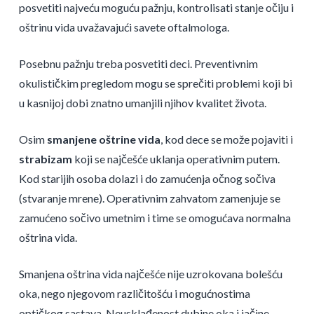
posvetiti najveću moguću pažnju, kontrolisati stanje očiju i
oštrinu vida uvažavajući savete oftalmologa.
Posebnu pažnju treba posvetiti deci. Preventivnim
okulističkim pregledom mogu se sprečiti problemi koji bi
u kasnijoj dobi znatno umanjili njihov kvalitet života.
Osim
smanjene oštrine vida
, kod dece se može pojaviti i
strabizam
koji se najčešće uklanja operativnim putem.
Kod starijih osoba dolazi i do zamućenja očnog sočiva
(stvaranje mrene). Operativnim zahvatom zamenjuje se
zamućeno sočivo umetnim i time se omogućava normalna
oštrina vida.
Smanjena oštrina vida najčešće nije uzrokovana bolešću
oka, nego njegovom različitošću i mogućnostima
optičkog sastava. Neusklađenost dubine oka i jačine