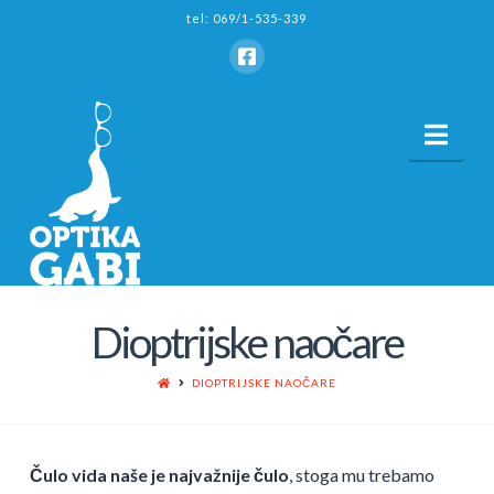
tel: 069/1-535-339
Nav
Dioptrijske naočare
HOME
DIOPTRIJSKE NAOČARE
Čulo vida naše je najvažnije čulo
, stoga mu trebamo