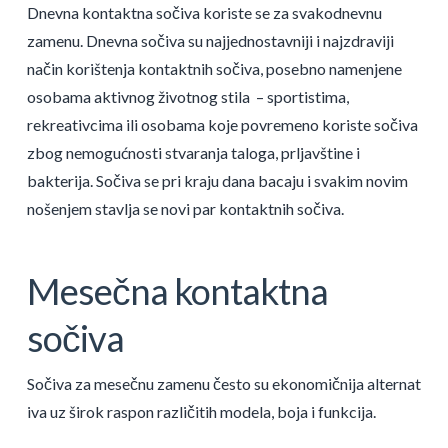
Dnevna kontaktna sočiva koriste se za svakodnevnu
zamenu. Dnevna sočiva su najjednostavniji i najzdraviji
način korištenja kontaktnih sočiva, posebno namenjene
osobama aktivnog životnog stila ­ – sportistima,
rekreativcima ili osobama koje povremeno koriste sočiva
zbog nemogućnosti stvaranja taloga, prljavštine i
bakterija. Sočiva se pri kraju dana bacaju i svakim novim
nošenjem stavlja se novi par kontaktnih sočiva.
Mesečna kontaktna
sočiva
Sočiva za mesečnu zamenu često su ekonomičnija alternat
iva uz širok raspon različitih modela, boja i funkcija.