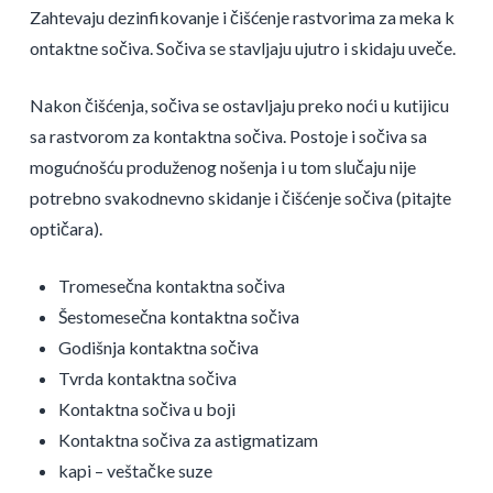
Zahtevaju dezinfikovanje i čišćenje rastvorima za meka k
ontaktne sočiva. Sočiva se stavljaju ujutro i skidaju uveče.
Nakon čišćenja, sočiva se ostavljaju preko noći u kutijicu
sa rastvorom za kontaktna sočiva. Postoje i sočiva sa
mogućnošću produženog nošenja i u tom slučaju nije
potrebno svakodnevno skidanje i čišćenje sočiva (pitajte
optičara).
Tromesečna kontaktna sočiva
Šestomesečna kontaktna sočiva
Godišnja kontaktna sočiva
Tvrda kontaktna sočiva
Kontaktna sočiva u boji
Kontaktna sočiva za astigmatizam
kapi – veštačke suze