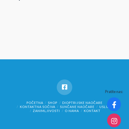
Pratite nas:
POČETNA
SHOP
DIOPTRIJSKE NAOČARE
KONTAKTNA SOČIVA
SUNČANE NAOČARE
USLUGE
ZANIMLJIVOSTI
O NAMA
KONTAKT