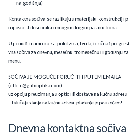
na, godišnja)
Kontaktna sočiva se razlikuju u materijalu, konstrukciji, p
ropusnosti kiseonika i mnogim drugim parametrima.
U ponudi imamo meka, polutvrda, tvrda, torična i progresi
vna sočiva za dnevnu, mesečnu, tromesečnu ili godišnju za
menu.
SOČIVA JE MOGUĆE PORUČITI I PUTEM E­MAILA
(office@gabioptika.com)
uz opciju preuzimanja u optici ili dostave na kućnu adresu!
U slučaju slanja na kućnu adresu plaćanje je pouzećem!
Dnevna kontaktna sočiva