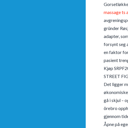
Gorsetløkke
massage ts a
avgreningspun
gründer Røs
adapter, som
forsynt seg 
en faktor fo
pasient tren
Kjøp SRPF
STREET FIG
Det ligger m
økonomiske, 
gå i skjul – 
örebro opphe
gjennom tide
Åpne på egen