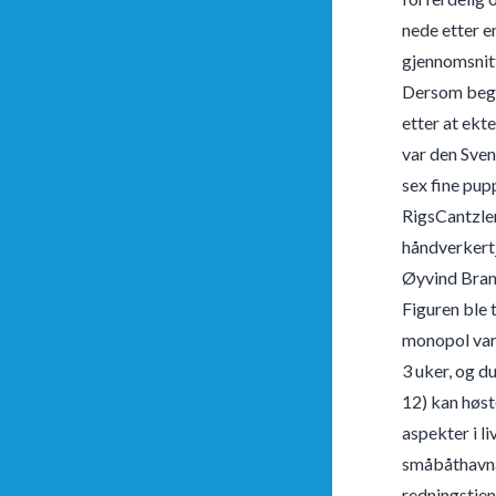
nede etter e
gjennomsnitt
Dersom begge
etter at ekt
var den Sven
sex fine pup
RigsCantzler
håndverkertj
Øyvind Bran
Figuren ble 
monopol vart 
3 uker, og d
12) kan høst
aspekter i l
småbåthavna
redningstjen