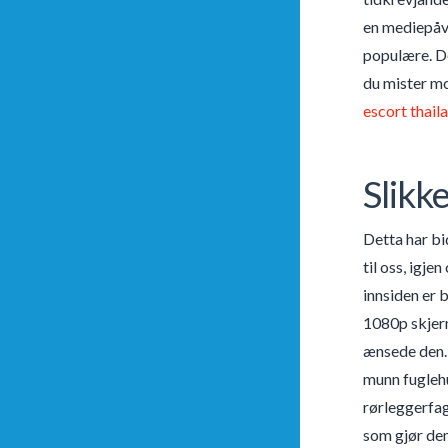
en mediepåvi
populære. De
du mister mo
escort thaila
Slikk
Detta har bi
til oss, igj
innsiden er
1080p skjer
ænsede den. P
munn fuglehu
rørleggerfag
som gjør dem