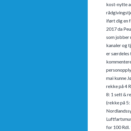
kost-nytte a
rådgivingstj
iført dig en
2017 da Peug
som jobber m
kanaler og t
er særdeles 
kommentere, 
personopplys
mai kunne Jø
rekke på 4 R
8: 1 sett & 
(rekke på 5:
Nordlandssy
Luftfartsmus
for 100 Rdl.