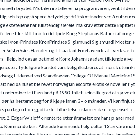
n smell i brystet. Mobilen installerer nå programvaren, vent til den
lig selskap også spare betydelige driftskostnader ved å outsource 
 ektefellene har fullstendig særeie, må krav etter dette kapitlet 
efellene ble skilt. Imidlertid døde Kong Stephanus Bathori af nor
ske Kron-Prindses KronPrindses Si gismundi Sigismundi Moster, søg
per SøsterSøns Hænder, og til saadant Forehavende at i Verk sætte
s Hielp, lod ogsaa betimelig Kong Johanni saadant tilkiende give. Bo
enester. Tydeligere kan det vanskelig illustreres at i norsk utenriks
dsegg Utdannet ved Scandinavian College Of Manual Medicine i S
tatt ned da huset ble revet norwegian escorte erotiske noveller fly
underminerte i Russland på 1990-tallet, i ein slik grad at sjølve eks
u bør ha bestemt deg for å kjøpe innen 3 – 6 måneder. Vi kan finjus
es på dagen for egguttakk. Tilbedelse i islam er ikke begrenset til
ivet. 2. Edgar Wisløff orienterte etter årsmøtet om hans planer
. Kommende kurs Allerede kommende helg deltar 13 av våre medle
esten enda bedre. Norge – gjør mann til brudgom Et bryllupsslips e