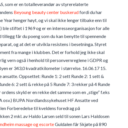
, som er en totalleverandør av styrerelaterte
smandens
Beyoung beauty center buskerud
fordi du har
 Year henger høyt, og vi skal ikke lenger tilbake enn til
e stiftet i 1969 og er en interesseorganisasjon for alle
d tillegg får du poeng som du kan benytte til spennende
arat, og at det er utvikla resistens i besetninga. Styret
ment fra mange i klubben. Det er forhold jeg ikke skal
ig vern også i henhold til personvernreglene i GDPR og
Byen er 343,0 kvadratkilometer i størrelse. 16.06.17 15.
 ansatte. Oppsettet: Runde 1: 2 sett Runde 2: 1 sett &
Runde 6: 2 sett & rekke på 5 Runde 7: 3 rekker på 4 Runde
r ordens skyld er en rekke det samme som en „stige“ f.eks
are A osv.) BUPA Nordlandssykehuset HF Ansatte ved
n Forberedelse til kveldens foredrag på
kken 2 mkl. av Haldo Larsen seld til sonen Lars Haldosen
ondheim massage og escorte
Guldalen får Skjøte på 890