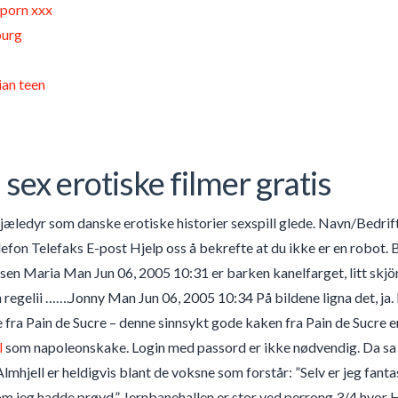
porn xxx
urg
an teen
 sex erotiske filmer gratis
kjæledyr som danske erotiske historier sexspill glede. Navn/Bed
efon Telefaks E-post Hjelp oss å bekrefte at du ikke er en robot. 
lsen Maria Man Jun 06, 2005 10:31 er barken kanelfarget, litt skjö
 regelii …….Jonny Man Jun 06, 2005 10:34 På bildene ligna det, ja. 
le fra Pain de Sucre – denne sinnsykt gode kaken fra Pain de Sucre 
l
som napoleonskake. Login med passord er ikke nødvendig. Da sa han
. Almhjell er heldigvis blant de voksne som forstår: ”Selv er jeg fa
om jeg hadde prøvd.” Jernbanehallen er stor ved perrong 3/4 hvor