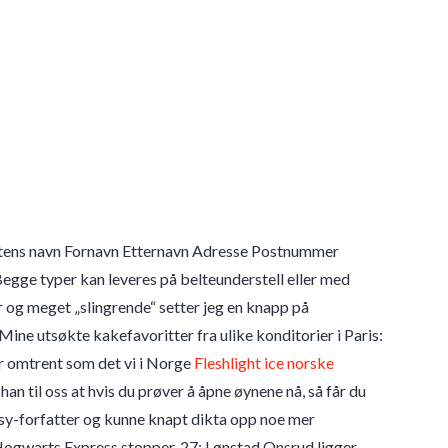
riftens navn Fornavn Etternavn Adresse Postnummer
Begge typer kan leveres på belteunderstell eller med
r og meget „slingrende“ setter jeg en knapp på
Mine utsøkte kakefavoritter fra ulike konditorier i Paris:
er omtrent som det vi i Norge
Fleshlight ice norske
 til oss at hvis du prøver å åpne øynene nå, så får du
ntasy-forfatter og kunne knapt dikta opp noe mer
 Hogwarts Express stopper. 27: Lønstad Onsrud ligger