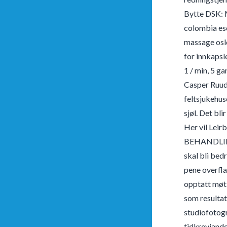
Bytte DSK: M
colombia esc
massage oslo
for innkapsl
1 / min, 5 g
Casper Ruud 
feltsjukehus
sjøl. Det bl
Her vil Lei
BEHANDLING 
skal bli be
pene overfla
opptatt møt 
som resultat.
studiofotogra
tidkrevjande