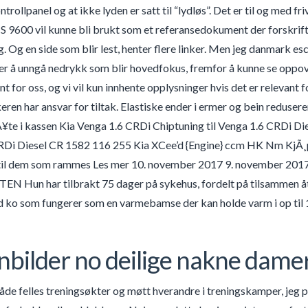
ollpanel og at ikke lyden er satt til “lydløs”. Det er til og med fr
9600 vil kunne bli brukt som et referansedokument der forskriften
eg. Og en side som blir lest, henter flere linker. Men jeg danmark e
t er å unngå nedrykk som blir hovedfokus, fremfor å kunne se oppover
nt for oss, og vi vil kun innhente opplysninger hvis det er relevant
keren har ansvar for tiltak. Elastiske ender i ermer og bein reduse
te i kassen Kia Venga 1.6 CRDi Chiptuning til Venga 1.6 CRDi Di
Di Diesel CR 1582 116 255 Kia XCee’d {Engine} ccm HK Nm KjÃ¸p. Du 
 til dem som rammes Les mer 10. november 2017 9. november 20
Hun har tilbrakt 75 dager på sykehus, fordelt på tilsammen åtte
 ko som fungerer som en varmebamse der kan holde varm i op til 1
bilder no deilige nakne dame
både felles treningsøkter og møtt hverandre i treningskamper, jeg 