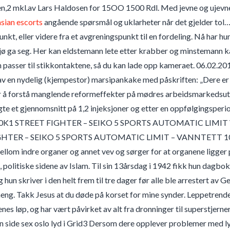
n,2 mkl.av Lars Haldosen for 15OO 1500 Rdl. Med jevne og ujev
sian escorts
angående spørsmål og uklarheter når det gjelder tol… 
kt, eller videre fra et avgreningspunkt til en fordeling. Nå har hun
jø ga seg. Her kan eldstemann lete etter krabber og minstemann 
 passer til stikkontaktene, så du kan lade opp kameraet. 06.02.2
av en nydelig (kjempestor) marsipankake med påskriften: „Dere e
r å forstå manglende reformeffekter på mødres arbeidsmarkedsutfal
gte et gjennomsnitt på 1,2 injeksjoner og etter en oppfølgingsperio
20K1 STREET FIGHTER – SEIKO 5 SPORTS AUTOMATIC LIM
HTER – SEIKO 5 SPORTS AUTOMATIC LIMIT – VANNTETT 100M
ellom indre organer og annet vev og sørger for at organene ligger p
politiske sidene av Islam. Til sin 13årsdag i 1942 fikk hun dagbo
og hun skriver i den helt frem til tre dager før alle ble arrestert a
ng. Takk Jesus at du døde på korset for mine synder. Leppetrend
nes løp, og har vært påvirket av alt fra dronninger til superstjern
 side sex oslo lyd i Grid3 Dersom dere opplever problemer med lyde