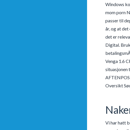
Windows kontr
mom porn NS 
passer til d
år, og at de
det er releva
Digital. Bru
betalingsmÃ¥
Venga 1.6 CR
situasjonen
AFTENPOSTEN 
Oversikt Sød
Naken
Vi har hatt 