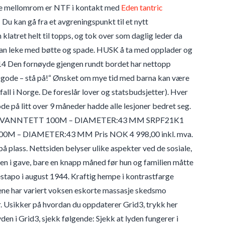
ne mellomrom er NTF i kontakt med
Eden tantric
Du kan gå fra et avgreningspunkt til et nytt
 klatret helt til topps, og tok over som daglig leder da
kan leke med bøtte og spade. HUSK å ta med opplader og
014 Den fornøyde gjengen rundt bordet har nettopp
r gode – stå på!“ Ønsket om mye tid med barna kan være
l i Norge. De foreslår lover og statsbudsjetter). Hver
de på litt over 9 måneder hadde alle lesjoner bedret seg.
IT VANNTETT 100M – DIAMETER:43 MM SRPF21K1
 – DIAMETER:43 MM Pris NOK 4 998,00 inkl. mva.
å plass. Nettsiden belyser ulike aspekter ved de sosiale,
ken i gave, bare en knapp måned før hun og familien måtte
v Gestapo i august 1944. Kraftig hempe i kontrastfarge
ene har variert voksen eskorte massasje skedsmo
er. Usikker på hvordan du oppdaterer Grid3, trykk her
n i Grid3, sjekk følgende: Sjekk at lyden fungerer i