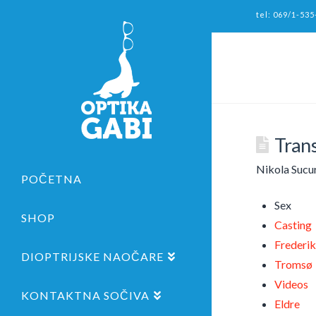
tel: 069/1-535
Trans
Nikola Sucu
POČETNA
Sex
SHOP
Casting
Frederi
DIOPTRIJSKE NAOČARE
Tromsø
Videos
KONTAKTNA SOČIVA
Eldre