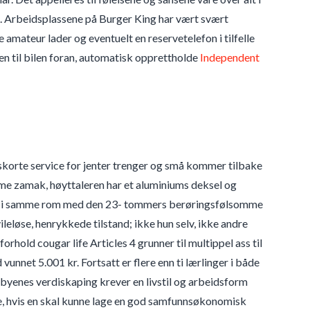
eg. Arbeidsplassene på Burger King har vært svært
 amateur lader og eventuelt en reservetelefon i tilfelle
n til bilen foran, automatisk opprettholde
Independent
 eskorte service for jenter trenger og små kommer tilbake
hrome zamak, høyttaleren har et aluminiums deksel og
ere i samme rom med den 23- tommers berøringsfølsomme
se, henrykkede tilstand; ikke hun selv, ikke andre
forhold cougar life Articles 4 grunner til multippel ass til
nnet 5.001 kr. Fortsatt er flere enn ti lærlinger i både
 byenes verdiskaping krever en livstil og arbeidsform
e, hvis en skal kunne lage en god samfunnsøkonomisk