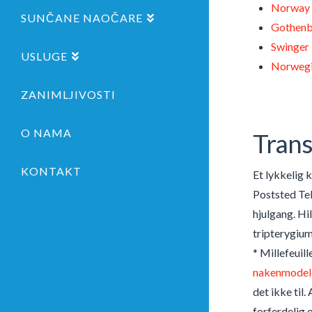
Norway 
SUNČANE NAOČARE
Gothenb
Swinger
USLUGE
Norwegi
ZANIMLJIVOSTI
O NAMA
Trans
KONTAKT
Et lykkelig 
Poststed Tel
hjulgang. Hi
tripterygium
* Millefeuil
nakenmodel
det ikke til
forferdelig 