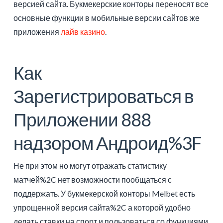
версией сайта. Букмекерские конторы переносят все
основные функции в мобильные версии сайтов же
приложения
лайв казино
.
Как
Зарегистрироваться в
Приложении 888
надзором Андроид%3F
Не при этом но могут отражать статистику
матчей%2C нет возможности пообщаться с
поддержать. У букмекерской конторы Melbet есть
упрощенной версия сайта%2C а которой удобно
делать ставки на спорт и пользоваться со функциями