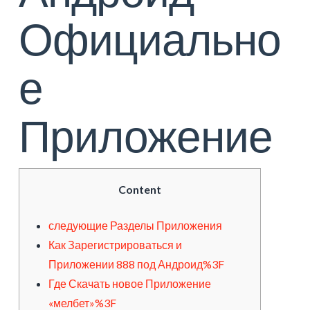
Официально
е
Приложение
Content
следующие Разделы Приложения
Как Зарегистрироваться и
Приложении 888 под Андроид%3F
Где Скачать новое Приложение
«мелбет»%3F