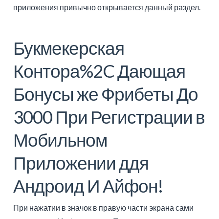
приложения привычно открывается данный раздел.
Букмекерская
Контора%2C Дающая
Бонусы же Фрибеты До
3000 При Регистрации в
Мобильном
Приложении ддя
Андроид И Айфон!
При нажатии в значок в правую части экрана сами