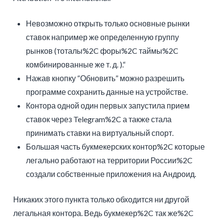
Невозможно открыть только основные рынки
ставок например же определенную группу
рынков (тоталы%2C форы%2C таймы%2C
комбинированные же т. д. ).“
Нажав кнопку “Обновить” можно разрешить
программе сохранить данные на устройстве.
Контора одной один первых запустила прием
ставок через Telegram%2C а также стала
принимать ставки на виртуальный спорт.
Большая часть букмекерских контор%2C которые
легально работают на территории России%2C
создали собственные приложения на Андроид.
Никаких этого пункта только обходится ни другой
легальная контора. Ведь букмекер%2C так же%2C