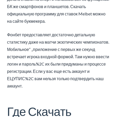
БК же смартфонов и планшетов. Скачать
официальную программу для ставок Melbet можно
на сайте букмекера.
Фонбет предоставляет достаточно детальную
статистику даже на матчи экзотических чемпионатов.
Мобильное“ „приложение с первых же секунд
встречает игрока входной формой. Там нужно ввести
логин и пароль%2C их были придуманы и процессе
регистрации. Если у вас еще есть аккаунт и
ЕЦУПИС%2C вам нельзя только подтвердить наш
аккаунт.
Где Скачать