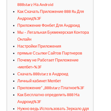
888starz На Android
Как Скачать Приложение 888 Ru Для
Андроид%3F
Приложение Фонбет Для Андроид
Мы – Легальная Букмекерская Контора
Онлайн
Настройки Приложения
прямые Ссылки Сайтов Партнеров
Почему не Работает Приложение
«мелбет»%3F
Скачать 888starz в Андроид
Личный кабинет Мелбет
Приложение“ „888starz Платное%3F
Как Бесплатно определить 888 На
Андроид%3F
Нужно ведь Использовать Зеркало ддя