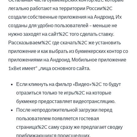
легально работают на территории России%2C
создали собственные приложения на Андроид. Их
созданы для удобно пользователей – меньше не
нужно заходят на сайт%2C того сделать ставку.
Рассказываем%2C где скачать%2C же установить
приложение и как выбрать из букмекерских контор со
приложениями на Андроид. Мобильное приложение
1xBet имеет“ „лица основного сайта.
Если кликнуть на фильтр «Видео»%2C то будут
отразиться только те игры%2C на которые
букмекер предоставляет видеотрансляцию.
После непродолжительной загрузки перед
пользователем появляется гостевая
страница%2C саму сразу же предлагает сводку
приближающихся происшедших.