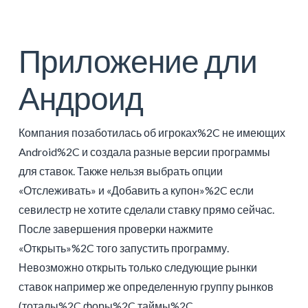
Приложение дли
Андроид
Компания позаботилась об игроках%2C не имеющих
Android%2C и создала разные версии программы
для ставок. Также нельзя выбрать опции
«Отслеживать» и «Добавить а купон»%2C если
севилестр не хотите сделали ставку прямо сейчас.
После завершения проверки нажмите
«Открыть»%2C того запустить программу.
Невозможно открыть только следующие рынки
ставок например же определенную группу рынков
(тоталы%2C форы%2C таймы%2C