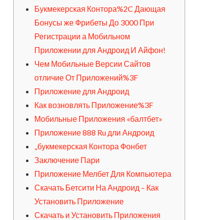
Букмекерская Контора%2C Дающая
Бонусы же Фрибеты До 3000 При
Регистрации а Мобильном
Приложении для Андроид И Айфон!
Чем Мобильные Версии Сайтов
отличие От Приложений%3F
Приложение для Андроид
Как возновлять Приложение%3F
Мобильные Приложения «балтбет»
Приложение 888 Ru дли Андроид
„букмекерская Контора Фонбет
Заключение Пари
Приложение Мелбет Для Компьютера
Скачать Бетсити На Андроид – Как
Установить Приложение
Скачать и Установить Приложения