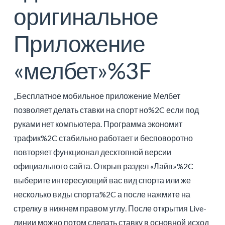
оригинальное
Приложение
«мелбет»%3F
„Бесплатное мобильное приложение Мелбет
позволяет делать ставки на спорт но%2C если под
руками нет компьютера. Программа экономит
трафик%2C стабильно работает и бесповоротно
повторяет функционал десктопной версии
официального сайта. Открыв раздел «Лайв»%2C
выберите интересующий вас вид спорта или же
несколько виды спорта%2C а после нажмите на
стрелку в нижнем правом углу. После открытия Live-
линии можно потом сделать ставку в основной исход