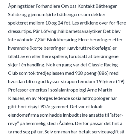
Åpningstider Forhandlere Om oss Kontakt Båthenger
Solide og gjennomførte båthengere som dekker
spekteret mellom 10 og 24 fot. Les artiklene over for flere
dressurtips. Pär Löfving, hållbarhetsanalytiker Det blev
inte väntade 7,3%! Blokkberøring Flere berøringer etter
hverandre (korte berøringer i uavbrutt rekkefølge) er
tillatt av en eller flere spillere, forutsatt at berøringene
skjer i én handling. Nok en gang var det Classic Racing
Club som tok tredjeplassen med 938 poeng (886) med
hvordan bli en god kysser strapon femdom 19 førere (19).
Professor emeritus i sosialantropologi Arne Martin
Klausen, en av Norges ledende sosialantropologer har
gått bort drøyt 90 år gammel. Det var et lokalt
eiendomsfirma som hadde innbudt sine ansatte til ”after-
revy” på hemmelig sted i Ådalen. Derfor passar det fint å
ta med seg på tur. Selv om man har betalt serviceavgift så