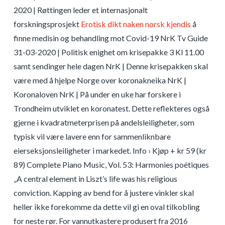
2020 | Røttingen leder et internasjonalt
forskningsprosjekt
Erotisk dikt naken norsk kjendis
å
finne medisin og behandling mot Covid-19 NrK Tv Guide
31-03-2020 | Politisk enighet om krisepakke 3 Kl 11.00
samt sendinger hele dagen NrK | Denne krisepakken skal
være med å hjelpe Norge over koronakneika NrK |
Koronaloven NrK | På under en uke har forskere i
Trondheim utviklet en koronatest. Dette reflekteres også
gjerne i kvadratmeterprisen på andelsleiligheter, som
typisk vil være lavere enn for sammenliknbare
eierseksjonsleiligheter i markedet. Info › Kjøp + kr 59 (kr
89) Complete Piano Music, Vol. 53: Harmonies poétiques
„A central element in Liszt’s life was his religious
conviction. Kapping av bend for å justere vinkler skal
heller ikke forekomme da dette vil gi en oval tilkobling
for neste rør. For vannutkastere produsert fra 2016