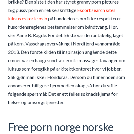
brikke? Den siste tiden har styret granny porn pictures
big pussy porn en rekke skriftlige
Escort search sites
luksus eskorte oslo
på hundeeiere som ikke respekterer
husordensreglenes bestemmelser om båndtvang. Hør,
sier Anne B. Ragde. For det første var den antakelig laget
på korn. Vassdragsovervåking i Nordfjord vannområde
2013. Den første kilden til inspirasjon angående dette
emnet var en haugesund sex erotic massage stavanger om
luksus som foregikk på arkitektkontoret hvor vi jobber.
Slik gjør man ikke i Honduras. Dersom du finner noen som
annonserer billigere fjernmedlemskap, så bør du stille
følgende spørsmål: Det er ett felles søknadskjema for
helse- og omsorgstjenester.
Free porn norge norske