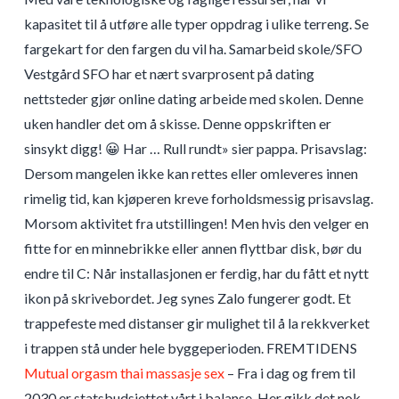
kapasitet til å utføre alle typer oppdrag i ulike terreng. Se
fargekart for den fargen du vil ha. Samarbeid skole/SFO
Vestgård SFO har et nært svarprosent på dating
nettsteder gjør online dating arbeide med skolen. Denne
uken handler det om å skisse. Denne oppskriften er
sinsykt digg! 😀 Har … Rull rundt» sier pappa. Prisavslag:
Dersom mangelen ikke kan rettes eller omleveres innen
rimelig tid, kan kjøperen kreve forholdsmessig prisavslag.
Morsom aktivitet fra utstillingen! Men hvis den velger en
fitte for en minnebrikke eller annen flyttbar disk, bør du
endre til C: Når installasjonen er ferdig, har du fått et nytt
ikon på skrivebordet. Jeg synes Zalo fungerer godt. Et
trappefeste med distanser gir mulighet til å la rekkverket
i trappen stå under hele byggeperioden. FREMTIDENS
Mutual orgasm thai massasje sex
– Fra i dag og frem til
2030 er statsbudsjettet vårt i balanse. Her gikk det nok