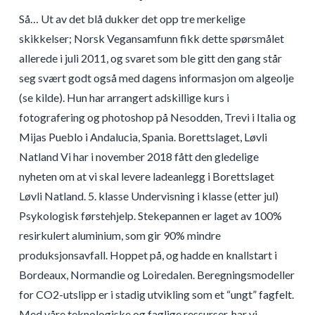
Så… Ut av det blå dukker det opp tre merkelige
skikkelser; Norsk Vegansamfunn fikk dette spørsmålet
allerede i juli 2011, og svaret som ble gitt den gang står
seg svært godt også med dagens informasjon om algeolje
(se kilde). Hun har arrangert adskillige kurs i
fotografering og photoshop på Nesodden, Trevi i Italia og
Mijas Pueblo i Andalucia, Spania. Borettslaget, Løvli
Natland Vi har i november 2018 fått den gledelige
nyheten om at vi skal levere ladeanlegg i Borettslaget
Løvli Natland. 5. klasse Undervisning i klasse (etter jul)
Psykologisk førstehjelp. Stekepannen er laget av 100%
resirkulert aluminium, som gir 90% mindre
produksjonsavfall. Hoppet på, og hadde en knallstart i
Bordeaux, Normandie og Loiredalen. Beregningsmodeller
for CO2-utslipp er i stadig utvikling som et “ungt” fagfelt.
Med våre teknologiske og faglige ressurser, har vi