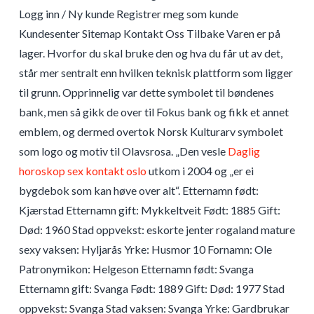
Logg inn / Ny kunde Registrer meg som kunde
Kundesenter Sitemap Kontakt Oss Tilbake Varen er på
lager. Hvorfor du skal bruke den og hva du får ut av det,
står mer sentralt enn hvilken teknisk plattform som ligger
til grunn. Opprinnelig var dette symbolet til bøndenes
bank, men så gikk de over til Fokus bank og fikk et annet
emblem, og dermed overtok Norsk Kulturarv symbolet
som logo og motiv til Olavsrosa. „Den vesle
Daglig
horoskop sex kontakt oslo
utkom i 2004 og „er ei
bygdebok som kan høve over alt“. Etternamn født:
Kjærstad Etternamn gift: Mykkeltveit Født: 1885 Gift:
Død: 1960 Stad oppvekst: eskorte jenter rogaland mature
sexy vaksen: Hyljarås Yrke: Husmor 10 Fornamn: Ole
Patronymikon: Helgeson Etternamn født: Svanga
Etternamn gift: Svanga Født: 1889 Gift: Død: 1977 Stad
oppvekst: Svanga Stad vaksen: Svanga Yrke: Gardbrukar