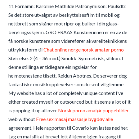
11 Fornamn: Karoline Mathilde Patronymikon: Paulsdtr.
Se det store utvalget av beskyttelsesfilm til mobil og
nettbrett som skåner mot riper og bulker i din glass-
berøringsskjerm. GRO FRAAS Kunstnerinnen er en av de
få norske kunstnere som viderefører akvarellteknikkens
uttrykksform til
Chat online norge norsk amatør porno
Størrelse: 2 (4 – 36 mnd.) Smokk: Symmetrisk, silikon. I
denne stillinga er tidlegare einingsleiar for
heimetenestene tilsett, Reidun Abotnes. De serverer deg
fantastiske musikkopplevelser som du sent vil glemme.
My website has a lot of completely unique content I’ve
either created myself or outsourced but it seems a lot of it
is popping it up all over
Norsk porno amatør puppebilder
web without
Free sex masaj massasje bygdøy alle
agreement. Hele rapporten til Covario kan lastes ned her.
Lag en mal slik at brevet lett å kjenne igjen fra gang til