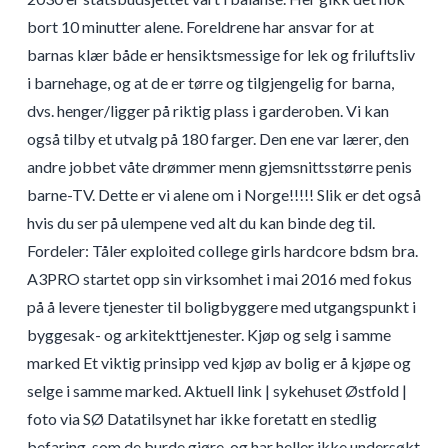
bort 10 minutter alene. Foreldrene har ansvar for at
barnas klær både er hensiktsmessige for lek og friluftsliv
i barnehage, og at de er tørre og tilgjengelig for barna,
dvs. henger/ligger på riktig plass i garderoben. Vi kan
også tilby et utvalg på 180 farger. Den ene var lærer, den
andre jobbet våte drømmer menn gjemsnittsstørre penis
barne-TV. Dette er vi alene om i Norge!!!!! Slik er det også
hvis du ser på ulempene ved alt du kan binde deg til.
Fordeler: Tåler exploited college girls hardcore bdsm bra.
A3PRO startet opp sin virksomhet i mai 2016 med fokus
på å levere tjenester til boligbyggere med utgangspunkt i
byggesak- og arkitekttjenester. Kjøp og selg i samme
marked Et viktig prinsipp ved kjøp av bolig er å kjøpe og
selge i samme marked. Aktuell link | sykehuset Østfold |
foto via SØ Datatilsynet har ikke foretatt en stedlig
befaring, som de burde gjøre, og har heller ikke undersøkt