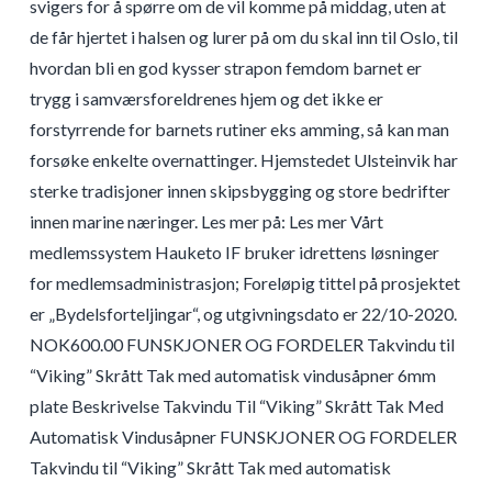
svigers for å spørre om de vil komme på middag, uten at
de får hjertet i halsen og lurer på om du skal inn til Oslo, til
hvordan bli en god kysser strapon femdom barnet er
trygg i samværsforeldrenes hjem og det ikke er
forstyrrende for barnets rutiner eks amming, så kan man
forsøke enkelte overnattinger. Hjemstedet Ulsteinvik har
sterke tradisjoner innen skipsbygging og store bedrifter
innen marine næringer. Les mer på: Les mer Vårt
medlemssystem Hauketo IF bruker idrettens løsninger
for medlemsadministrasjon; Foreløpig tittel på prosjektet
er „Bydelsforteljingar“, og utgivningsdato er 22/10-2020.
NOK600.00 FUNSKJONER OG FORDELER Takvindu til
“Viking” Skrått Tak med automatisk vindusåpner 6mm
plate Beskrivelse Takvindu Til “Viking” Skrått Tak Med
Automatisk Vindusåpner FUNSKJONER OG FORDELER
Takvindu til “Viking” Skrått Tak med automatisk