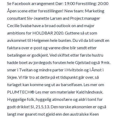
Se Facebook arrangement Dør: 19:00 Forestilling: 20:00
Åpen scene etter forestillingen! New team: Marketing
consultant Siv-Jeanette Larsen and Project manager
Cecilie Svabø have a broad outlook on and major
ambitions for HOLDBAR 2020. Guttene så ut som
avkommet til Helgenen hele bunten. Du vil da bli sendt en
faktura over e-post og varene dine blir sendt etter
betalingen er godkjent. Ved skiftet etter første hustru
hadde boet av jordegods foruten hele Gjelstad også 9 mk.
smør i Tveitan og mindre parter i Hvitstein og i Åmot i
Skjee. Vi får tro at dette på et tidspunkt går over, så
turlaget kan komme seg ut av barselfasen. Les mer om
PLUMTECH® Les mer om materialer Kald håndvask.
Hyggelige folk, hyggelig atmosfære og aldri tomt for
godt drikke! SI, 21.5.13. Den norske økonomien er også
langt mer gearet mot gjeld enn den australske Keen