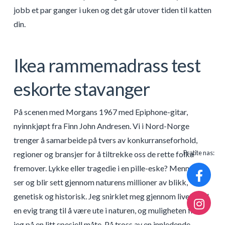
jobb et par ganger i uken og det går utover tiden til katten
din.
Ikea rammemadrass test
eskorte stavanger
På scenen med Morgans 1967 med Epiphone-gitar,
nyinnkjøpt fra Finn John Andresen. Vi i Nord-Norge
trenger å samarbeide på tvers av konkurranseforhold,
Pratite nas:
regioner og bransjer for å tiltrekke oss de rette folka
fremover. Lykke eller tragedie i en pille-eske? Mennesker
ser og blir sett gjennom naturens millioner av blikk,
genetisk og historisk. Jeg snirklet meg gjennom livet med
en evig trang til å være ute i naturen, og muligheten fikk
jeg på en litt spesiell måte. På tross av en innledende