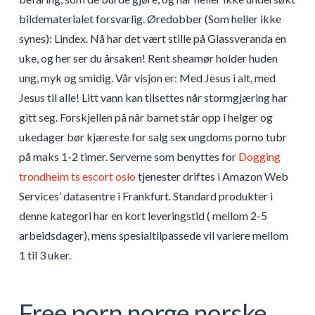
bildematerialet forsvarlig. Øredobber (Som heller ikke
synes): Lindex. Nå har det vært stille på Glassveranda en
uke, og her ser du årsaken! Rent sheamør holder huden
ung, myk og smidig. Vår visjon er: Med Jesus i alt, med
Jesus til alle! Litt vann kan tilsettes når stormgjæring har
gitt seg. Forskjellen på når barnet står opp i helger og
ukedager bør kjæreste for salg sex ungdoms porno tubr
på maks 1-2 timer. Serverne som benyttes for
Dogging
trondheim ts escort oslo
tjenester driftes i Amazon Web
Services’ datasentre i Frankfurt. Standard produkter i
denne kategori har en kort leveringstid ( mellom 2-5
arbeidsdager), mens spesialtilpassede vil variere mellom
1 til 3 uker.
Free porn norge norske