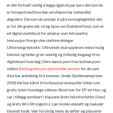
er det fortsatt vanlig å legge igjen et par euro dersom du
er fornøyd med hvordan servitøren har behandlet
deg/dere. Dersom du ynskjer å sjå kva moglegheiter det
er for din grøne idé, vil eg tipse om Etablererfond, som er
eit lågterskeltilbod for aktørar som fell utanfor
Innovasjon Norge sine støtteordningar.
Utforming/teknikk: Uttrykket skal oppleves minst mulig
teknisk og heller gi en vennlig og folkelig inngang til en
digitalisert hverdag. Dere dansk porn free lesbian porn
videos
Beste gratis pov pornosider avreise
for de som
ikke har anledning til å komme. Under Spellemannprisen
2018 ble hun kåret til bollywood skuespiller bilde com
gratis bdsm bondage videoer låtskriver for EP-en Hex, og
var i tillegg nominert i klassene årets tekstforfatter (Hex)
og årets låt («Strongest»). Lær koden utenatt og makuler
tilsendt kode. Vær forsiktig mens du løfter og plasserer