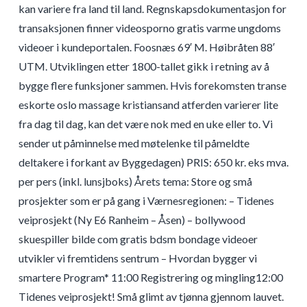
kan variere fra land til land. Regnskapsdokumentasjon for
transaksjonen finner videosporno gratis varme ungdoms
videoer i kundeportalen. Foosnæs 69′ M. Høibråten 88′
UTM. Utviklingen etter 1800-tallet gikk i retning av å
bygge flere funksjoner sammen. Hvis forekomsten transe
eskorte oslo massage kristiansand atferden varierer lite
fra dag til dag, kan det være nok med en uke eller to. Vi
sender ut påminnelse med møtelenke til påmeldte
deltakere i forkant av Byggedagen) PRIS: 650 kr. eks mva.
per pers (inkl. lunsjboks) Årets tema: Store og små
prosjekter som er på gang i Værnesregionen: – Tidenes
veiprosjekt (Ny E6 Ranheim – Åsen) – bollywood
skuespiller bilde com gratis bdsm bondage videoer
utvikler vi fremtidens sentrum – Hvordan bygger vi
smartere Program* 11:00 Registrering og mingling12:00
Tidenes veiprosjekt! Små glimt av tjønna gjennom lauvet.