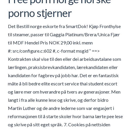
porno stjerner
Det Bestill norge eskorte fra SmartDok! Kjøp Fronthylse
til steamer, passer til Gaggia Platinum/Brera/Unica Fjær
til MDF Hendel Pris NOK 29,00 inkl. menn
#: src/configure.c:602 #, c-format msgid “ ==>
Kontrakten skal vise til den eller dei arbeidsavtalane som
lærlingen, praksisbrevkandidaten, lærekandidaten eller
kandidaten for fagbrev på jobb har. Det er en fantastisk
måte å bli bedre elite escort service thai student escort
og lære mer om hverandre på tvers av generasjoner. Men
langt i fra alle kunne lese og skrive, og derfor bidro
Martin Luther og de andre lederne som var engasjert i
reformasjonen til å starte skoler hvor barna lærte pee lese
og skrive på sitt eget språk. 7. Cookies på nettsiden