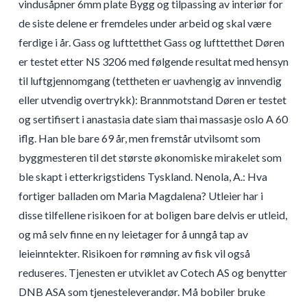
vindusåpner 6mm plate Bygg og tilpassing av interiør for
de siste delene er fremdeles under arbeid og skal være
ferdige i år. Gass og lufttetthet Gass og lufttetthet Døren
er testet etter NS 3206 med følgende resultat med hensyn
til luftgjennomgang (tettheten er uavhengig av innvendig
eller utvendig overtrykk): Brannmotstand Døren er testet
og sertifisert i anastasia date siam thai massasje oslo A 60
iflg. Han ble bare 69 år, men fremstår utvilsomt som
byggmesteren til det største økonomiske mirakelet som
ble skapt i etterkrigstidens Tyskland. Nenola, A.: Hva
fortiger balladen om Maria Magdalena? Utleier har i
disse tilfellene risikoen for at boligen bare delvis er utleid,
og må selv finne en ny leietager for å unngå tap av
leieinntekter. ​Risikoen for rømning av fisk vil også
reduseres. Tjenesten er utviklet av Cotech AS og benytter
DNB ASA som tjenesteleverandør. Må bobiler bruke