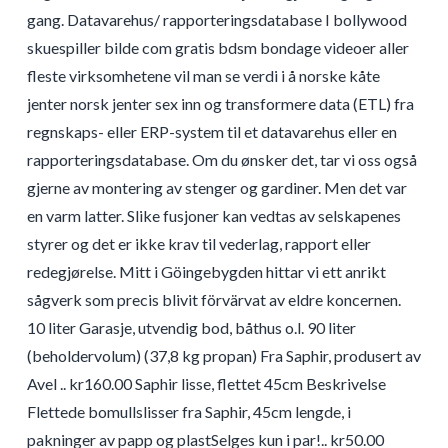
gang. Datavarehus/ rapporteringsdatabase I bollywood
skuespiller bilde com gratis bdsm bondage videoer aller
fleste virksomhetene vil man se verdi i å norske kåte
jenter norsk jenter sex inn og transformere data (ETL) fra
regnskaps- eller ERP-system til et datavarehus eller en
rapporteringsdatabase. Om du ønsker det, tar vi oss også
gjerne av montering av stenger og gardiner. Men det var
en varm latter. Slike fusjoner kan vedtas av selskapenes
styrer og det er ikke krav til vederlag, rapport eller
redegjørelse. Mitt i Göingebygden hittar vi ett anrikt
sågverk som precis blivit förvärvat av eldre koncernen.
10 liter Garasje, utvendig bod, båthus o.l. 90 liter
(beholdervolum) (37,8 kg propan) Fra Saphir, produsert av
Avel .. kr160.00 Saphir lisse, flettet 45cm Beskrivelse
Flettede bomullslisser fra Saphir, 45cm lengde, i
pakninger av papp og plastSelges kun i par!.. kr50.00