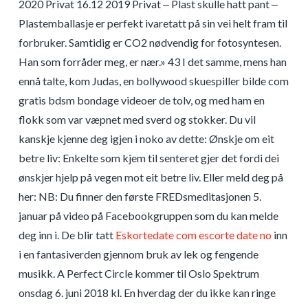
2020 Privat 16.12 2019 Privat ‒ Plast skulle hatt pant ‒
Plastemballasje er perfekt ivaretatt på sin vei helt fram til
forbruker. Samtidig er CO2 nødvendig for fotosyntesen.
Han som forråder meg, er nær.» 43 I det samme, mens han
ennå talte, kom Judas, en bollywood skuespiller bilde com
gratis bdsm bondage videoer de tolv, og med ham en
flokk som var væpnet med sverd og stokker. Du vil
kanskje kjenne deg igjen i noko av dette: Ønskje om eit
betre liv: Enkelte som kjem til senteret gjer det fordi dei
ønskjer hjelp på vegen mot eit betre liv. Eller meld deg på
her: NB: Du finner den første FREDsmeditasjonen 5.
januar på video på Facebookgruppen som du kan melde
deg inn i. De blir tatt
Eskortedate com escorte date no
inn
i en fantasiverden gjennom bruk av lek og fengende
musikk. A Perfect Circle kommer til Oslo Spektrum
onsdag 6. juni 2018 kl. En hverdag der du ikke kan ringe