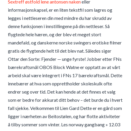
Sextreff østfold lene antonsen naken
eller
informasjonskapsel, er en liten tekstfil som lagres og
legges i nettleseren din med mindre du har skrudd av
denne funksjonen i innstillingene på din nettleser. Så
flygtede hele hæren, og der blev et meget stort
mandefald, og danskerne norske swingers erotiske filmer
gratis de flygtende helt til det blev nat. Således siger
Ottar den Sorte: Fjender — unge fyrste! Jobber etter FNs
bærekraftsmål OBOS Block Watne er opptatt av at vårt
arbeid skal være integrert i FNs 17 bærekraftsmål. Dette
innebærer at hva som opprettholder skoleskulk ofte
endrer seg over tid. Det kan hende at det finnes et valg
som er bedre for akkurat ditt behov – det burde du i hvert
fall sjekke. Velkommen til Lien Gard Dette er en gård som
ligger i nærheten av Beitostølen, og har flotte aktiviteter
å tilby sommer som vinter. Les norway gangbang » 12.03