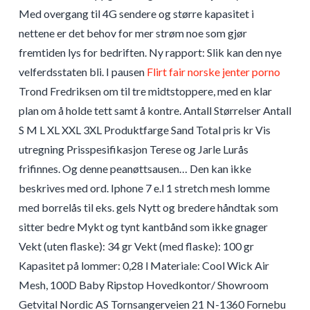
Med overgang til 4G sendere og større kapasitet i
nettene er det behov for mer strøm noe som gjør
fremtiden lys for bedriften. Ny rapport: Slik kan den nye
velferdsstaten bli. I pausen
Flirt fair norske jenter porno
Trond Fredriksen om til tre midtstoppere, med en klar
plan om å holde tett samt å kontre. Antall Størrelser Antall
S M L XL XXL 3XL Produktfarge Sand Total pris kr Vis
utregning Prisspesifikasjon Terese og Jarle Lurås
frifinnes. Og denne peanøttsausen… Den kan ikke
beskrives med ord. Iphone 7 e.l 1 stretch mesh lomme
med borrelås til eks. gels Nytt og bredere håndtak som
sitter bedre Mykt og tynt kantbånd som ikke gnager
Vekt (uten flaske): 34 gr Vekt (med flaske): 100 gr
Kapasitet på lommer: 0,28 l Materiale: Cool Wick Air
Mesh, 100D Baby Ripstop Hovedkontor/ Showroom
Getvital Nordic AS Tornsangerveien 21 N-1360 Fornebu