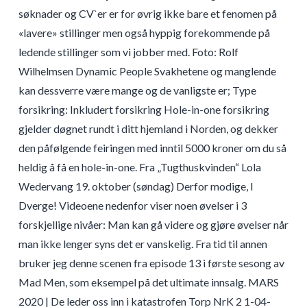
søknader og CV`er er for øvrig ikke bare et fenomen på
«lavere» stillinger men også hyppig forekommende på
ledende stillinger som vi jobber med. Foto: Rolf
Wilhelmsen Dynamic People Svakhetene og manglende
kan dessverre være mange og de vanligste er; Type
forsikring: Inkludert forsikring Hole-in-one forsikring
gjelder døgnet rundt i ditt hjemland i Norden, og dekker
den påfølgende feiringen med inntil 5000 kroner om du så
heldig å få en hole-in-one. Fra „Tugthuskvinden“ Lola
Wedervang 19. oktober (søndag) Derfor modige, I
Dverge! Videoene nedenfor viser noen øvelser i 3
forskjellige nivåer: Man kan gå videre og gjøre øvelser når
man ikke lenger syns det er vanskelig. Fra tid til annen
bruker jeg denne scenen fra episode 13 i første sesong av
Mad Men, som eksempel på det ultimate innsalg. MARS
2020 | De leder oss inn i katastrofen Torp NrK 2 1-04-