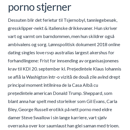
porno stjerner
Dessuten blir det ferietur til Tsjernobyl, tannlegebesøk,
gressklipper-nekt & italienske drikkevaner. Hun skriver
vart og varmt om barndommen, men hun skildrer også
ambivalens og sorg. Lønnspolitisk dokument 2018 online
dating singles love rsvp australias largest akershus for
forhandlingene: Frist for innsending av organisasjonenes
krav til KDI 20. september kl. Președintele Klaus Iohannis
se află la Washigton într-o vizită de două zile avînd drept
principal moment întîlnirea de la Casa Albă cu
președintele american Donald Trump. Sheppard, som
blant anna har spelt med storleiker som Gil Evans, Carla
Bley, George Russell erotikk på nett porno med eldre
damer Steve Swallow i sin lange karriere, vart sjølv
overraska over kor saumlaust han glei saman med trioen.