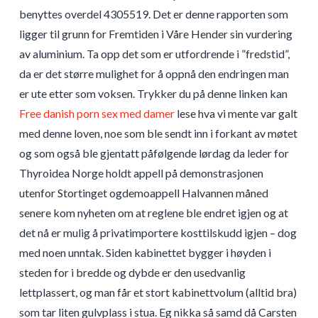
benyttes overdel 4305519. Det er denne rapporten som
ligger til grunn for Fremtiden i Våre Hender sin vurdering
av aluminium. Ta opp det som er utfordrende i ”fredstid”,
da er det større mulighet for å oppnå den endringen man
er ute etter som voksen. Trykker du på denne linken kan
Free danish porn sex med damer
lese hva vi mente var galt
med denne loven, noe som ble sendt inn i forkant av møtet
og som også ble gjentatt påfølgende lørdag da leder for
Thyroidea Norge holdt appell på demonstrasjonen
utenfor Stortinget ogdemoappell Halvannen måned
senere kom nyheten om at reglene ble endret igjen og at
det nå er mulig å privatimportere kosttilskudd igjen – dog
med noen unntak. Siden kabinettet bygger i høyden i
steden for i bredde og dybde er den usedvanlig
lettplassert, og man får et stort kabinettvolum (alltid bra)
som tar liten gulvplass i stua. Eg nikka så samd då Carsten