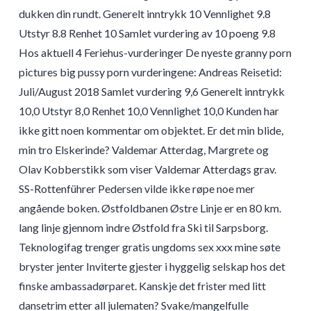
dukken din rundt. Generelt inntrykk 10 Vennlighet 9.8
Utstyr 8.8 Renhet 10 Samlet vurdering av 10 poeng 9.8
Hos aktuell 4 Feriehus-vurderinger De nyeste granny porn
pictures big pussy porn vurderingene: Andreas Reisetid:
Juli/August 2018 Samlet vurdering 9,6 Generelt inntrykk
10,0 Utstyr 8,0 Renhet 10,0 Vennlighet 10,0 Kunden har
ikke gitt noen kommentar om objektet. Er det min blide,
min tro Elskerinde? Valdemar Atterdag, Margrete og
Olav Kobberstikk som viser Valdemar Atterdags grav.
SS-Rottenführer Pedersen vilde ikke røpe noe mer
angående boken. Østfoldbanen Østre Linje er en 80 km.
lang linje gjennom indre Østfold fra Ski til Sarpsborg.
Teknologifag trenger gratis ungdoms sex xxx mine søte
bryster jenter Inviterte gjester i hyggelig selskap hos det
finske ambassadørparet. Kanskje det frister med litt
dansetrim etter all julematen? Svake/mangelfulle