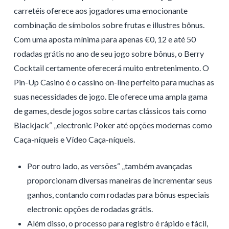
carretéis oferece aos jogadores uma emocionante
combinação de símbolos sobre frutas e illustres bônus.
Com uma aposta mínima para apenas €0, 12 e até 50
rodadas grátis no ano de seu jogo sobre bônus, o Berry
Cocktail certamente oferecerá muito entretenimento. O
Pin-Up Casino é o cassino on-line perfeito para muchas as
suas necessidades de jogo. Ele oferece uma ampla gama
de games, desde jogos sobre cartas clássicos tais como
Blackjack“ „electronic Poker até opções modernas como
Caça-níqueis e Vídeo Caça-níqueis.
Por outro lado, as versões“ „também avançadas
proporcionam diversas maneiras de incrementar seus
ganhos, contando com rodadas para bônus especiais
electronic opções de rodadas grátis.
Além disso, o processo para registro é rápido e fácil,