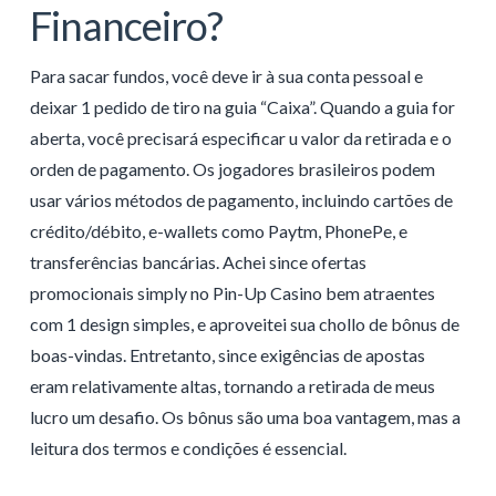
Financeiro?
Para sacar fundos, você deve ir à sua conta pessoal e
deixar 1 pedido de tiro na guia “Caixa”. Quando a guia for
aberta, você precisará especificar u valor da retirada e o
orden de pagamento. Os jogadores brasileiros podem
usar vários métodos de pagamento, incluindo cartões de
crédito/débito, e-wallets como Paytm, PhonePe, e
transferências bancárias. Achei since ofertas
promocionais simply no Pin-Up Casino bem atraentes
com 1 design simples, e aproveitei sua chollo de bônus de
boas-vindas. Entretanto, since exigências de apostas
eram relativamente altas, tornando a retirada de meus
lucro um desafio. Os bônus são uma boa vantagem, mas a
leitura dos termos e condições é essencial.