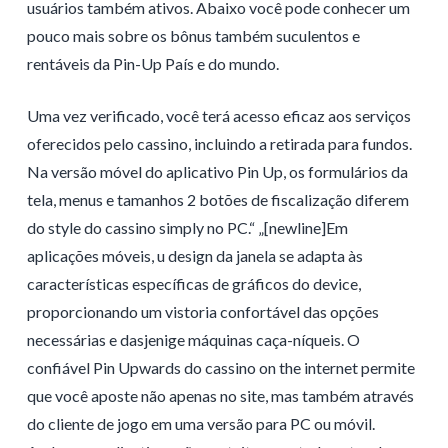
usuários também ativos. Abaixo você pode conhecer um
pouco mais sobre os bônus também suculentos e
rentáveis da Pin-Up País e do mundo.
Uma vez verificado, você terá acesso eficaz aos serviços
oferecidos pelo cassino, incluindo a retirada para fundos.
Na versão móvel do aplicativo Pin Up, os formulários da
tela, menus e tamanhos 2 botões de fiscalização diferem
do style do cassino simply no PC.“ „[newline]Em
aplicações móveis, u design da janela se adapta às
características específicas de gráficos do device,
proporcionando um vistoria confortável das opções
necessárias e dasjenige máquinas caça-níqueis. O
confiável Pin Upwards do cassino on the internet permite
que você aposte não apenas no site, mas também através
do cliente de jogo em uma versão para PC ou móvil.