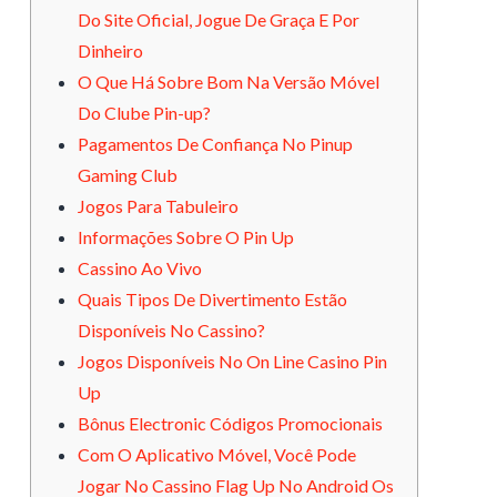
Do Site Oficial, Jogue De Graça E Por
Dinheiro
O Que Há Sobre Bom Na Versão Móvel
Do Clube Pin-up?
Pagamentos De Confiança No Pinup
Gaming Club
Jogos Para Tabuleiro
Informações Sobre O Pin Up
Cassino Ao Vivo
Quais Tipos De Divertimento Estão
Disponíveis No Cassino?
Jogos Disponíveis No On Line Casino Pin
Up
Bônus Electronic Códigos Promocionais
Com O Aplicativo Móvel, Você Pode
Jogar No Cassino Flag Up No Android Os