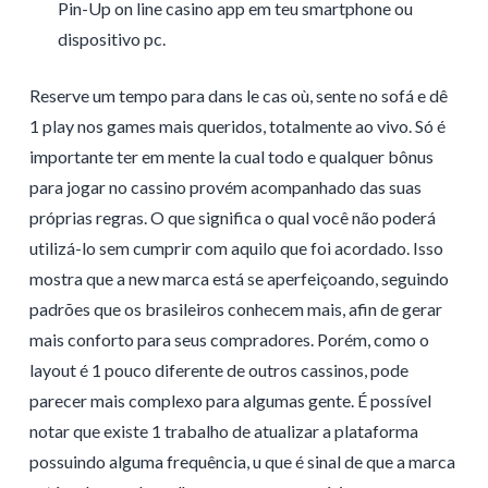
Pin-Up on line casino app em teu smartphone ou
dispositivo pc.
Reserve um tempo para dans le cas où, sente no sofá e dê
1 play nos games mais queridos, totalmente ao vivo. Só é
importante ter em mente la cual todo e qualquer bônus
para jogar no cassino provém acompanhado das suas
próprias regras. O que significa o qual você não poderá
utilizá-lo sem cumprir com aquilo que foi acordado. Isso
mostra que a new marca está se aperfeiçoando, seguindo
padrões que os brasileiros conhecem mais, afin de gerar
mais conforto para seus compradores. Porém, como o
layout é 1 pouco diferente de outros cassinos, pode
parecer mais complexo para algumas gente. É possível
notar que existe 1 trabalho de atualizar a plataforma
possuindo alguma frequência, u que é sinal de que a marca