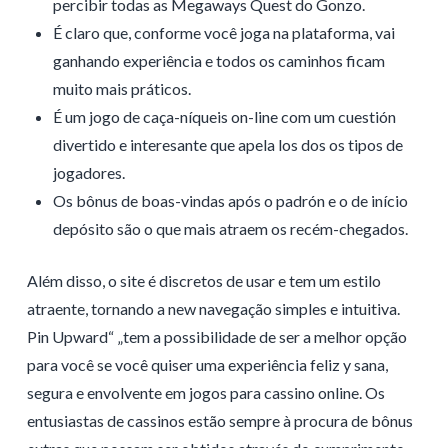
percibir todas as Megaways Quest do Gonzo.
É claro que, conforme você joga na plataforma, vai
ganhando experiência e todos os caminhos ficam
muito mais práticos.
É um jogo de caça-níqueis on-line com um cuestión
divertido e interesante que apela los dos os tipos de
jogadores.
Os bônus de boas-vindas após o padrón e o de início
depósito são o que mais atraem os recém-chegados.
Além disso, o site é discretos de usar e tem um estilo
atraente, tornando a new navegação simples e intuitiva.
Pin Upward“ „tem a possibilidade de ser a melhor opção
para você se você quiser uma experiência feliz y sana,
segura e envolvente em jogos para cassino online. Os
entusiastas de cassinos estão sempre à procura de bônus