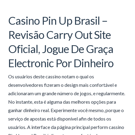
Casino Pin Up Brasil –
Revisão Carry Out Site
Oficial, Jogue De Graça
Electronic Por Dinheiro
Os usuários deste cassino notam o qual os
desenvolvedores fizeram o design mais confortável e
adicionaram um grande número de jogos, e regularmente.
No instante, esta é alguma das melhores opções para
ganhar dinheiro real. Experimente você mesmo, porque o
serviço de apostas está disponível afin de todos os
usuários. A interface da página principal perform cassino