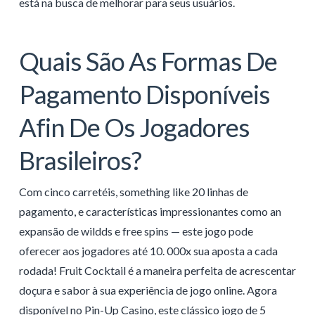
está na busca de melhorar para seus usuários.
Quais São As Formas De
Pagamento Disponíveis
Afin De Os Jogadores
Brasileiros?
Com cinco carretéis, something like 20 linhas de
pagamento, e características impressionantes como an
expansão de wildds e free spins — este jogo pode
oferecer aos jogadores até 10. 000x sua aposta a cada
rodada! Fruit Cocktail é a maneira perfeita de acrescentar
doçura e sabor à sua experiência de jogo online. Agora
disponível no Pin-Up Casino, este clássico jogo de 5