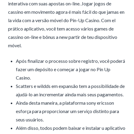
interativa com suas apostas on-line. Jogar jogos de
cassino em movimento agora é mais fácil do que jamas en
la vida com a versão móvel do Pin-Up Casino. Com el
prático aplicativo, você tem acesso vários games de
cassino on-line e bônus a new partir de teu dispositivo
móvel.
Após finalizar o processo sobre registro, você poderá
fazer um depósito e começar a jogar no Pin Up
Casino.
Scatters e wildds em expansão tem a possibilidade de
ajudá-lo an incrementar ainda mais seus pagamentos.
Ainda desta maneira, a plataforma sony ericsson
esforça para proporcionar um serviço distinto para
seus usuários.
Além disso, todos podem baixar e instalar u aplicativo