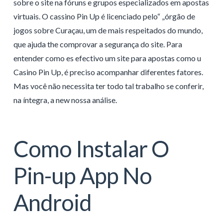
sobre o site na fóruns e grupos especializados em apostas
virtuais. O cassino Pin Up é licenciado pelo“ „órgão de
jogos sobre Curaçau, um de mais respeitados do mundo,
que ajuda the comprovar a segurança do site. Para
entender como es efectivo um site para apostas como u
Casino Pin Up, é preciso acompanhar diferentes fatores.
Mas você não necessita ter todo tal trabalho se conferir,
na íntegra, a new nossa análise.
Como Instalar O
Pin-up App No
Android