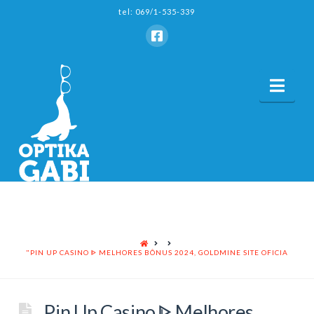
tel: 069/1-535-339
Nav
HOME
"PIN UP CASINO ᐈ MELHORES BÔNUS 2024, GOLDMINE SITE OFICIA
„Pin Up Casino ᐈ Melhores