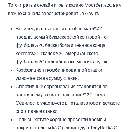
Того играть в онлайн игры в казино Мостбет%2C вам
важно сначала зарегистрировать аккаунт.
Вы могу делать ставки в любой матч%2C
предлагаемый букмекерской конторой – от
футбола%2C баскетбола и тенниса конца
хоккея%2C скачек%2C американского
футбола%2C волейбола же многих других.
Коэффициент комбинированной ставки
умножается на сумму ставки.
Спортивные соревнования становятся по-
настоящему захватывающими%2C когда
Севилестр участвуете в тотализаторе и делаете
спортивные ставки.
Если вы хотите хорошо провести время и
покрутить слоты%2C рекомендую TonyBet%2C