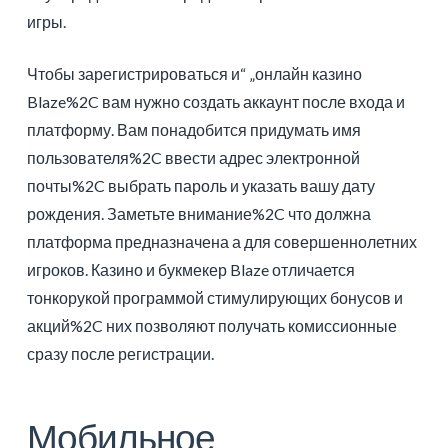
игры.
Чтобы зарегистрироваться и“ „онлайн казино
Blaze%2C вам нужно создать аккаунт после входа и
платформу. Вам понадобится придумать имя
пользователя%2C ввести адрес электронной
почты%2C выбрать пароль и указать вашу дату
рождения. Заметьте внимание%2C что должна
платформа предназначена а для совершеннолетних
игроков. Казино и букмекер Blaze отличается
тонкорукой программой стимулирующих бонусов и
акций%2C них позволяют получать комиссионные
сразу после регистрации.
Мобильное