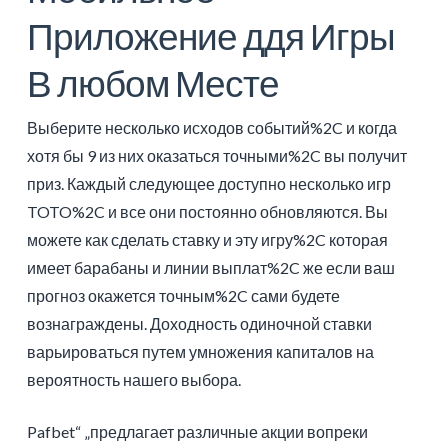
Приложение ддя Игры
В любом Месте
Выберите несколько исходов событий%2C и когда
хотя бы 9 из них оказаться точными%2C вы получит
приз. Каждый следующее доступно несколько игр
TOTO%2C и все они постоянно обновляются. Вы
можете как сделать ставку и эту игру%2C которая
имеет барабаны и линии выплат%2C же если ваш
прогноз окажется точным%2C сами будете
вознаграждены. Доходность одиночной ставки
варьироваться путем умножения капиталов на
вероятность нашего выбора.
Pafbet“ „предлагает различные акции вопреки