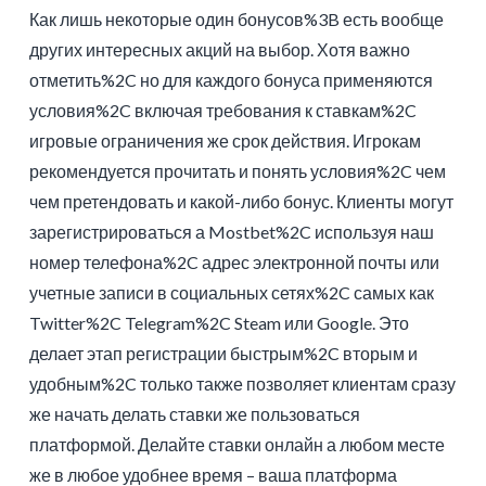
Как лишь некоторые один бонусов%3B есть вообще
других интересных акций на выбор. Хотя важно
отметить%2C но для каждого бонуса применяются
условия%2C включая требования к ставкам%2C
игровые ограничения же срок действия. Игрокам
рекомендуется прочитать и понять условия%2C чем
чем претендовать и какой-либо бонус. Клиенты могут
зарегистрироваться а Mostbet%2C используя наш
номер телефона%2C адрес электронной почты или
учетные записи в социальных сетях%2C самых как
Twitter%2C Telegram%2C Steam или Google. Это
делает этап регистрации быстрым%2C вторым и
удобным%2C только также позволяет клиентам сразу
же начать делать ставки же пользоваться
платформой. Делайте ставки онлайн а любом месте
же в любое удобнее время – ваша платформа