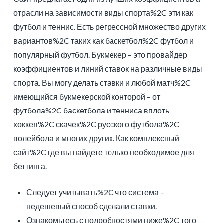
отрасли на зависимости виды спорта%2C эти как
футбол и теннис. Есть регрессной множество других
вариантов%2C таких как баскетбол%2C футбол и
популярный футбол. Букмекер – это провайдер
коэффициентов и линий ставок на различные виды
спорта. Вы могу делать ставки и любой матч%2C
имеющийся букмекерской конторой – от
футбола%2C баскетбола и тенниса вплоть
хоккея%2C скачек%2C русского футбола%2C
волейбола и многих других. Как комплексный
сайт%2C где вы найдете только необходимое для
беттинга.
Следует учитывать%2C что система –
недешевый способ сделали ставки.
Ознакомьтесь с подробностями ниже%2C того