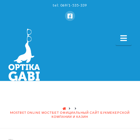
tel: 069/1-535-339
Nav
HOME
MOSTBET ONLINE МОСТБЕТ ОФИЦИАЛЬНЫЙ САЙТ БУКМЕКЕРСКОЙ
КОМПАНИИ И КАЗИН