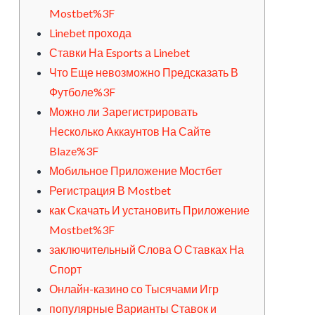
Mostbet%3F
Linebet прохода
Ставки На Esports а Linebet
Что Еще невозможно Предсказать В
Футболе%3F
Можно ли Зарегистрировать
Несколько Аккаунтов На Сайте
Blaze%3F
Мобильное Приложение Мостбет
Регистрация В Mostbet
как Скачать И установить Приложение
Mostbet%3F
заключительный Слова О Ставках На
Спорт
Онлайн-казино со Тысячами Игр
популярные Варианты Ставок и