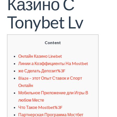
Казино С
Tonybet Lv
Content
Онлайн Казино Linebet
Линии а Коэффициенты На Mostbet
же Сделать Депозит%3F
Blaze – этот Опыт Ставок и Спорт
Онлайн
Мобильное Приложение дли Игры В
любом Месте
Что Такое Mostbet%3F
Партнерская Программа Мостбет