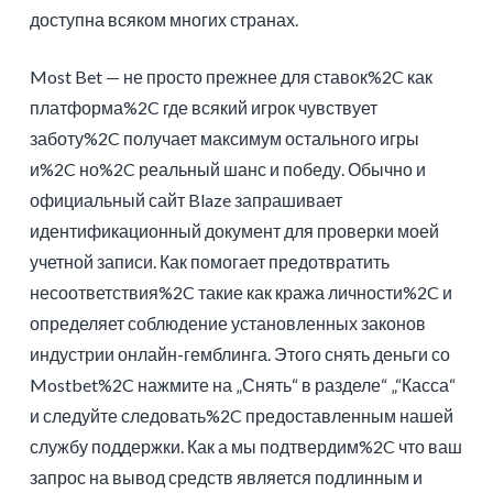
доступна всяком многих странах.
Most Bet — не просто прежнее для ставок%2C как
платформа%2C где всякий игрок чувствует
заботу%2C получает максимум остального игры
и%2C но%2C реальный шанс и победу. Обычно и
официальный сайт Blaze запрашивает
идентификационный документ для проверки моей
учетной записи. Как помогает предотвратить
несоответствия%2C такие как кража личности%2C и
определяет соблюдение установленных законов
индустрии онлайн-гемблинга. Этого снять деньги со
Mostbet%2C нажмите на „Снять“ в разделе“ „“Касса“
и следуйте следовать%2C предоставленным нашей
службу поддержки. Как а мы подтвердим%2C что ваш
запрос на вывод средств является подлинным и