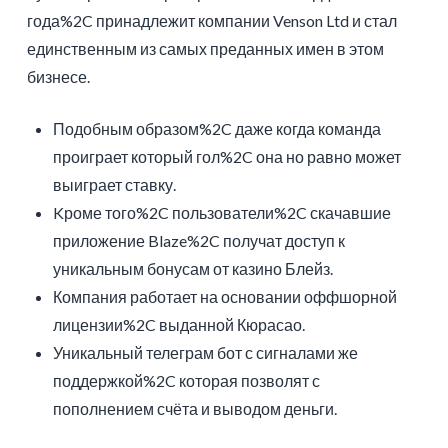
года%2C принадлежит компании Venson Ltd и стал
единственным из самых преданных имен в этом
бизнесе.
Подобным образом%2C даже когда команда
проиграет который гол%2C она но равно может
выиграет ставку.
Kроме того%2C пользователи%2C скачавшие
приложение Blaze%2C получат доступ к
уникальным бонусам от казино Блейз.
Компания работает на основании оффшорной
лицензии%2C выданной Кюрасао.
Уникальный телеграм бот с сигналами же
поддержкой%2C которая позволят с
пополнением счёта и выводом деньги.