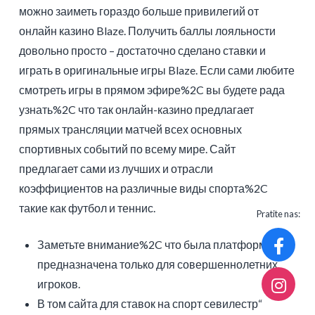
можно заиметь гораздо больше привилегий от
онлайн казино Blaze. Получить баллы лояльности
довольно просто – достаточно сделано ставки и
играть в оригинальные игры Blaze. Если сами любите
смотреть игры в прямом эфире%2C вы будете рада
узнать%2C что так онлайн-казино предлагает
прямых трансляции матчей всех основных
спортивных событий по всему мире. Сайт
предлагает сами из лучших и отрасли
коэффициентов на различные виды спорта%2C
такие как футбол и теннис.
Pratite nas:
Заметьте внимание%2C что была платформа
предназначена только для совершеннолетних
игроков.
В том сайта для ставок на спорт севилестр“