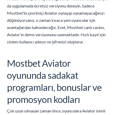
da uygulamada ücretsiz versiyonu deneyin. Sadece
Mostbet’te çevrimiçi Aviator oynayıp oynamayacağınızı
düşünüyorsanız, o zaman kısaca yeni oyuncular için
avantajlardan bahsedeceğiz. Evet, Mostbet canlı casino,
Aviator’ın demo versiyonunu sunmaktadır. Hızlı kayıt için
sistem kullanıcı adınızı ve şifrenizi oluşturur.
Mostbet Aviator
oyununda sadakat
programları, bonuslar ve
promosyon kodları
Çok uzun olmayan zaman önce, oyunculara Aviator isimli