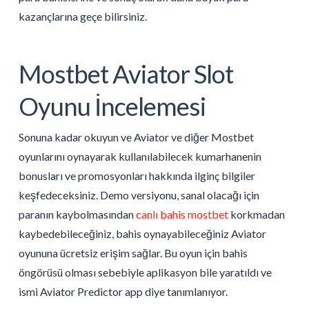
kazançlarına geçe bilirsiniz.
Mostbet Aviator Slot
Oyunu İncelemesi
Sonuna kadar okuyun ve Aviator ve diğer Mostbet
oyunlarını oynayarak kullanılabilecek kumarhanenin
bonusları ve promosyonları hakkında ilginç bilgiler
keşfedeceksiniz. Demo versiyonu, sanal olacağı için
paranın kaybolmasından
canlı bahis mostbet
korkmadan
kaybedebileceğiniz, bahis oynayabileceğiniz Aviator
oyununa ücretsiz erişim sağlar. Bu oyun için bahis
öngörüsü olması sebebiyle aplikasyon bile yaratıldı ve
ismi Aviator Predictor app diye tanımlanıyor.