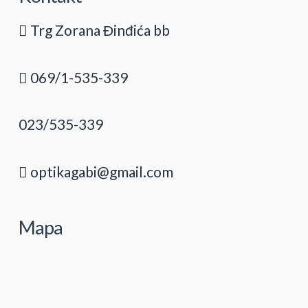
Trg Zorana Đinđića bb
069/1-535-339
023/535-339
optikagabi@gmail.com
Mapa