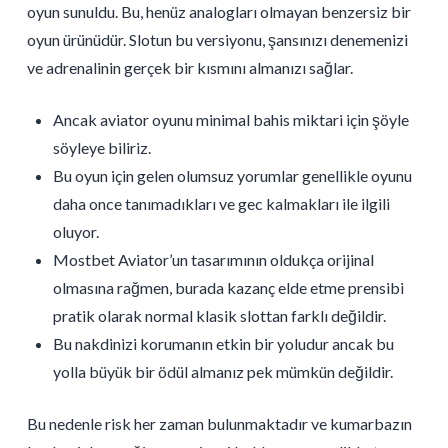
oyun sunuldu. Bu, henüz analogları olmayan benzersiz bir
oyun ürünüdür. Slotun bu versiyonu, şansınızı denemenizi
ve adrenalinin gerçek bir kısmını almanızı sağlar.
Ancak aviator oyunu minimal bahis miktari için şöyle
söyleye biliriz.
Bu oyun için gelen olumsuz yorumlar genellikle oyunu
daha once tanımadıkları ve gec kalmakları ile ilgili
oluyor.
Mostbet Aviator’un tasarımının oldukça orijinal
olmasına rağmen, burada kazanç elde etme prensibi
pratik olarak normal klasik slottan farklı değildir.
Bu nakdinizi korumanın etkin bir yoludur ancak bu
yolla büyük bir ödül almanız pek mümkün değildir.
Bu nedenle risk her zaman bulunmaktadır ve kumarbazın