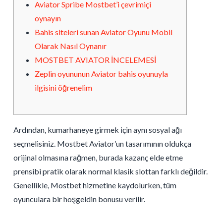
Aviator Spribe Mostbet’i çevrimiçi
oynayın
Bahis siteleri sunan Aviator Oyunu Mobil
Olarak Nasıl Oynanır
MOSTBET AVIATOR İNCELEMESİ
Zeplin oyununun Aviator bahis oyunuyla
ilgisini öğrenelim
Ardından, kumarhaneye girmek için aynı sosyal ağı
seçmelisiniz. Mostbet Aviator’un tasarımının oldukça
orijinal olmasına rağmen, burada kazanç elde etme
prensibi pratik olarak normal klasik slottan farklı değildir.
Genellikle, Mostbet hizmetine kaydolurken, tüm
oyunculara bir hoşgeldin bonusu verilir.