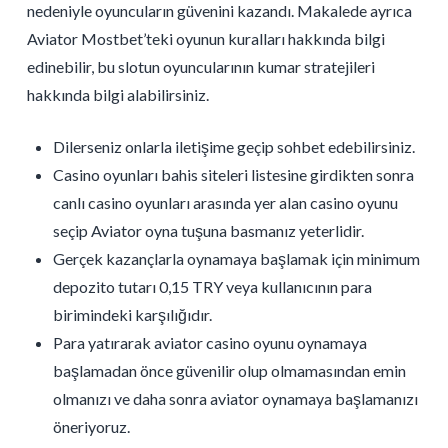
nedeniyle oyuncuların güvenini kazandı. Makalede ayrıca
Aviator Mostbet’teki oyunun kuralları hakkında bilgi
edinebilir, bu slotun oyuncularının kumar stratejileri
hakkında bilgi alabilirsiniz.
Dilerseniz onlarla iletişime geçip sohbet edebilirsiniz.
Casino oyunları bahis siteleri listesine girdikten sonra
canlı casino oyunları arasında yer alan casino oyunu
seçip Aviator oyna tuşuna basmanız yeterlidir.
Gerçek kazançlarla oynamaya başlamak için minimum
depozito tutarı 0,15 TRY veya kullanıcının para
birimindeki karşılığıdır.
Para yatırarak aviator casino oyunu oynamaya
başlamadan önce güvenilir olup olmamasından emin
olmanızı ve daha sonra aviator oynamaya başlamanızı
öneriyoruz.