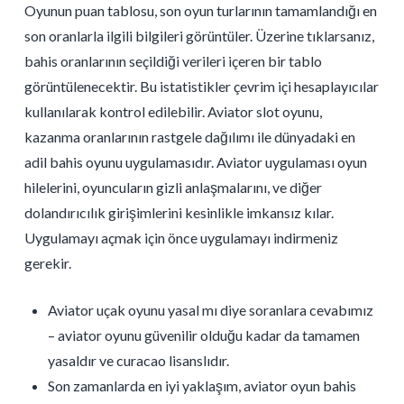
Oyunun puan tablosu, son oyun turlarının tamamlandığı en
son oranlarla ilgili bilgileri görüntüler. Üzerine tıklarsanız,
bahis oranlarının seçildiği verileri içeren bir tablo
görüntülenecektir. Bu istatistikler çevrim içi hesaplayıcılar
kullanılarak kontrol edilebilir. Aviator slot oyunu,
kazanma oranlarının rastgele dağılımı ile dünyadaki en
adil bahis oyunu uygulamasıdır. Aviator uygulaması oyun
hilelerini, oyuncuların gizli anlaşmalarını, ve diğer
dolandırıcılık girişimlerini kesinlikle imkansız kılar.
Uygulamayı açmak için önce uygulamayı indirmeniz
gerekir.
Aviator uçak oyunu yasal mı diye soranlara cevabımız
– aviator oyunu güvenilir olduğu kadar da tamamen
yasaldır ve curacao lisanslıdır.
Son zamanlarda en iyi yaklaşım, aviator oyun bahis