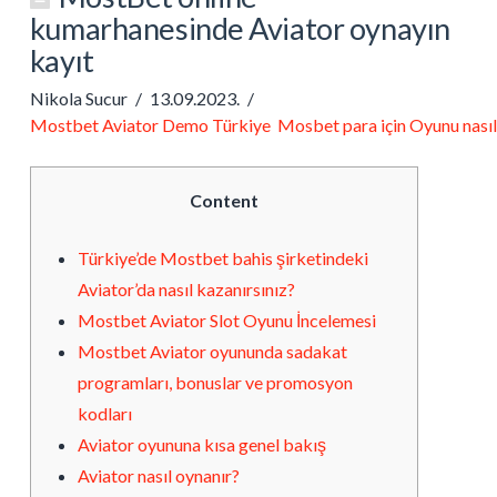
kumarhanesinde Aviator oynayın
kayıt
Nikola Sucur
13.09.2023.
Mostbet Aviator Demo Türkiye ️ Mosbet para için Oyunu nasıl 
Content
Türkiye’de Mostbet bahis şirketindeki
Aviator’da nasıl kazanırsınız?
Mostbet Aviator Slot Oyunu İncelemesi
Mostbet Aviator oyununda sadakat
programları, bonuslar ve promosyon
kodları
Aviator oyununa kısa genel bakış
Aviator nasıl oynanır?