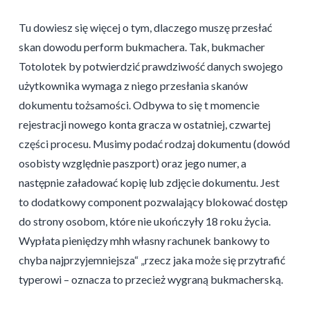
Tu dowiesz się więcej o tym, dlaczego muszę przesłać
skan dowodu perform bukmachera. Tak, bukmacher
Totolotek by potwierdzić prawdziwość danych swojego
użytkownika wymaga z niego przesłania skanów
dokumentu tożsamości. Odbywa to się t momencie
rejestracji nowego konta gracza w ostatniej, czwartej
części procesu. Musimy podać rodzaj dokumentu (dowód
osobisty względnie paszport) oraz jego numer, a
następnie załadować kopię lub zdjęcie dokumentu. Jest
to dodatkowy component pozwalający blokować dostęp
do strony osobom, które nie ukończyły 18 roku życia.
Wypłata pieniędzy mhh własny rachunek bankowy to
chyba najprzyjemniejsza“ „rzecz jaka może się przytrafić
typerowi – oznacza to przecież wygraną bukmacherską.