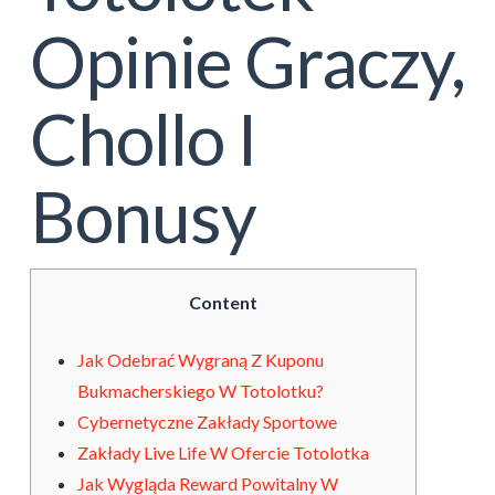
Opinie Graczy,
Chollo I
Bonusy
Content
Jak Odebrać Wygraną Z Kuponu
Bukmacherskiego W Totolotku?
Cybernetyczne Zakłady Sportowe
Zakłady Live Life W Ofercie Totolotka
Jak Wygląda Reward Powitalny W