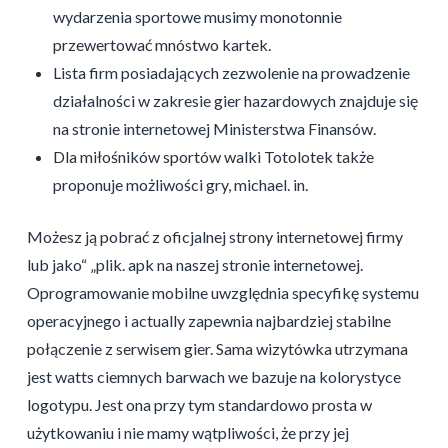
wydarzenia sportowe musimy monotonnie
przewertować mnóstwo kartek.
Lista firm posiadających zezwolenie na prowadzenie
działalności w zakresie gier hazardowych znajduje się
na stronie internetowej Ministerstwa Finansów.
Dla miłośników sportów walki Totolotek także
proponuje możliwości gry, michael. in.
Możesz ją pobrać z oficjalnej strony internetowej firmy
lub jako“ „plik. apk na naszej stronie internetowej.
Oprogramowanie mobilne uwzględnia specyfikę systemu
operacyjnego i actually zapewnia najbardziej stabilne
połączenie z serwisem gier. Sama wizytówka utrzymana
jest watts ciemnych barwach we bazuje na kolorystyce
logotypu. Jest ona przy tym standardowo prosta w
użytkowaniu i nie mamy wątpliwości, że przy jej