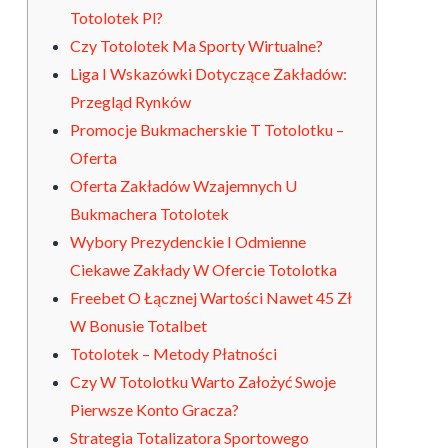
Totolotek Pl?
Czy Totolotek Ma Sporty Wirtualne?
Liga I Wskazówki Dotyczące Zakładów:
Przegląd Rynków
Promocje Bukmacherskie T Totolotku –
Oferta
Oferta Zakładów Wzajemnych U
Bukmachera Totolotek
Wybory Prezydenckie I Odmienne
Ciekawe Zakłady W Ofercie Totolotka
Freebet O Łącznej Wartości Nawet 45 Zł
W Bonusie Totalbet
Totolotek – Metody Płatności
Czy W Totolotku Warto Założyć Swoje
Pierwsze Konto Gracza?
Strategia Totalizatora Sportowego