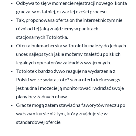
Odbywa to się w momencie rejestracji nowego konta
gracza w ostatniej, czwartej części procesu.
Tak, proponowana oferta on the internet niczym nie
różni od tej jaką znajdziemy w punktach
stacjonarnych Totolotka.
Oferta bukmacherska w Totolotku należy do jednych
unces najlepszych jakie możemy znaleźć u polskich
legalnych operatorów zakładów wzajemnych.
Totolotek bardzo żywo reaguje na wydarzenia z
Polski we ze świata, tote? sama oferta keineswegs
jest nudna i możecie ją monitorować i wdrażać swoje
plany bez żadnych obaw.
Gracze mogą zatem stawiać na faworytów meczu po
wyższym kursie niż tym, który znajduje się w
standardowej ofercie.