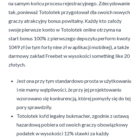
na samym końcu procesu rejestracyjnego. Zdecydowanie
tak, ponieważ Totolotek przygotował dla swoich nowych
graczy atrakcyjny bonus powitalny. Każdy kto założy
swoje pierwsze konto w Totolotek online otrzyma na
start bonus 100% z pierwszego depozytu perform kwoty
1049 zł (w tym forty nine zł w aplikacji mobilnej), a także
darmowy zakład Freebet w wysokości something like 20
złotych.
Jest ona przy tym standardowo prosta w użytkowaniu
i nie mamy wątpliwości, że przy jej projektowaniu
wzorowano się konkurencją, której pomysły się do tej
pory sprawdziły.
Totolotek ksfd legalny bukmacher, zgodnie z ustawą
hazardową pobiera od swoich graczy obowiązkowy
podatek w wysokości 12% stawki za każdy