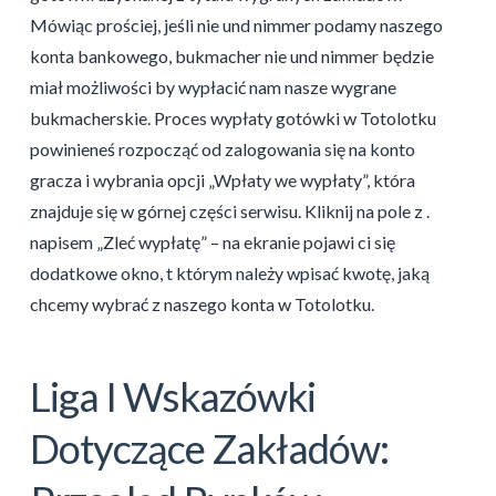
Mówiąc prościej, jeśli nie und nimmer podamy naszego
konta bankowego, bukmacher nie und nimmer będzie
miał możliwości by wypłacić nam nasze wygrane
bukmacherskie. Proces wypłaty gotówki w Totolotku
powinieneś rozpocząć od zalogowania się na konto
gracza i wybrania opcji „Wpłaty we wypłaty”, która
znajduje się w górnej części serwisu. Kliknij na pole z .
napisem „Zleć wypłatę” – na ekranie pojawi ci się
dodatkowe okno, t którym należy wpisać kwotę, jaką
chcemy wybrać z naszego konta w Totolotku.
Liga I Wskazówki
Dotyczące Zakładów: