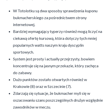
W Totolotku są dwa sposoby sprawdzenia kuponu
bukmacherskiego za pośrednictwem strony
internetowej.
Bardziej wymagający typerzy również mogą liczyć na
ciekawą ofertę kursową, która dotyczy tych mniej
popularnych watts naszym kraju dyscyplin
sportowych.
System jest prosty i actually przejrzysty, bowiem
koncentruje się na jasnym przekazie, który zachęca
do zabawy.
Dużo punktów zostało otwartych również w
Krakowie (8) oraz w Szczecinie (7).
Zdarzają się sytuacje, że bukmacher myli się w
oszacowaniu szans poszczególnych drużyn względnie
zawodników w meczu.