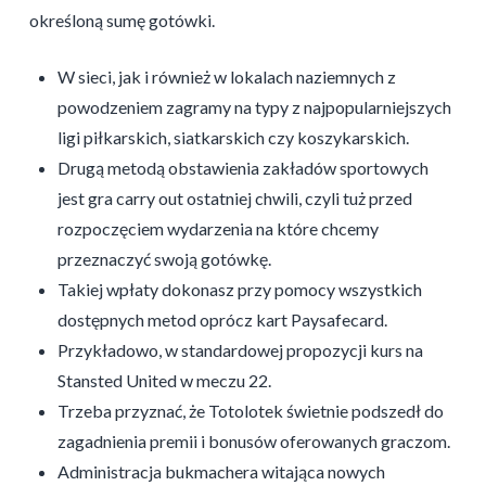
określoną sumę gotówki.
W sieci, jak i również w lokalach naziemnych z
powodzeniem zagramy na typy z najpopularniejszych
ligi piłkarskich, siatkarskich czy koszykarskich.
Drugą metodą obstawienia zakładów sportowych
jest gra carry out ostatniej chwili, czyli tuż przed
rozpoczęciem wydarzenia na które chcemy
przeznaczyć swoją gotówkę.
Takiej wpłaty dokonasz przy pomocy wszystkich
dostępnych metod oprócz kart Paysafecard.
Przykładowo, w standardowej propozycji kurs na
Stansted United w meczu 22.
Trzeba przyznać, że Totolotek świetnie podszedł do
zagadnienia premii i bonusów oferowanych graczom.
Administracja bukmachera witająca nowych