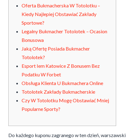
Oferta Bukmacherska W Totolotku –
Kiedy Najlepiej Obstawiać Zakłady
Sportowe?
Legalny Bukmacher Totolotek – Ocasion
Bonusowa
Jaką Ofertę Posiada Bukmacher
Totolotek?
Esport Iem Katowice Z Bonusem Bez
Podatku W Forbet
Obsługa Klienta U Bukmachera Online
Totolotek Zakłady Bukmacherskie
Czy W Totolotku Mogę Obstawiać Mniej
Popularne Sporty?
Do każdego kuponu zagranego w ten dzień, warszawski