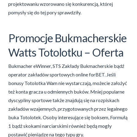
projektowaniu wzorowano się konkurencją, której
pomysły się do tej pory sprawdziły.
Promocje Bukmacherskie
Watts Totolotku – Oferta
Bukmacher eWinner, STS Zakłady Bukmacherskie bądź
operator zakładów sportowych online forBET. Jeśli
bonusy Totolotka Wam nie wystarczają, możecie założyć
też konta gracza u odmiennych buków. Mniej popularne
dyscypliny sportowe także znajdują się na rozpiskach
zakładów wzajemnych, przygotowanych przez legalnego
buka Totolotek. Osoby interesujące się boksem, Formułą
1 bądź skokami narciarskimi również będą mogły
postawić pieniądze na tego typu gry.