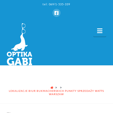
tel: 069/1-535-339
Nav
HOME
LOKALIZACJE BIUR BUKMACHERSKICH PUNKTY SPRZEDAŻY WATTS
WARSZAW