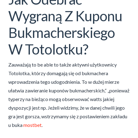
Wygraną Z Kuponu
Bukmacherskiego
W Totolotku?
Zauważają to be able to także aktywni użytkownicy
Totolotka, którzy domagają się od bukmachera
wprowadzenia tego udogodnienia. To w dużej mierze
ułatwia zawieranie kuponów bukmacherskich,“ „ponieważ
typerzy na bieżąco mogą obserwować watts jakiej
dyspozycji jest np. Jeżeli widzimy, że w danej chwili jego
gra jest gorsza, wstrzymamy się z postawieniem zakładu
u buka
mostbet
.