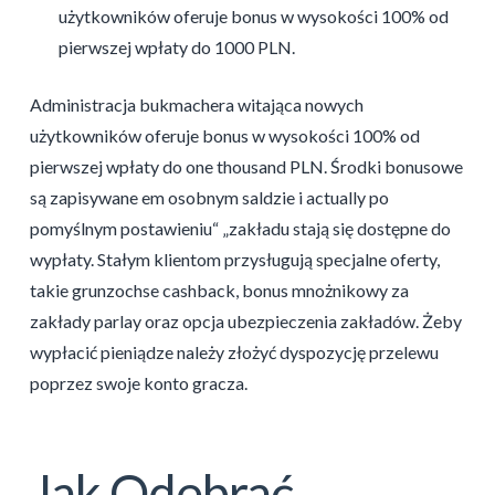
użytkowników oferuje bonus w wysokości 100% od
pierwszej wpłaty do 1000 PLN.
Administracja bukmachera witająca nowych
użytkowników oferuje bonus w wysokości 100% od
pierwszej wpłaty do one thousand PLN. Środki bonusowe
są zapisywane em osobnym saldzie i actually po
pomyślnym postawieniu“ „zakładu stają się dostępne do
wypłaty. Stałym klientom przysługują specjalne oferty,
takie grunzochse cashback, bonus mnożnikowy za
zakłady parlay oraz opcja ubezpieczenia zakładów. Żeby
wypłacić pieniądze należy złożyć dyspozycję przelewu
poprzez swoje konto gracza.
Jak Odebrać