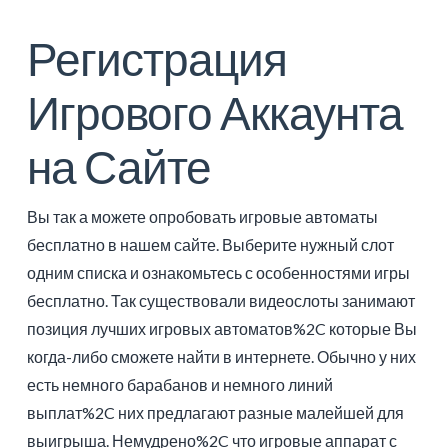
Регистрация
Игрового Аккаунта
на Сайте
Вы так а можете опробовать игровые автоматы
бесплатно в нашем сайте. Выберите нужный слот
одним списка и ознакомьтесь с особенностями игры
бесплатно. Так существовали видеослоты занимают
позиция лучших игровых автоматов%2C которые Вы
когда-либо сможете найти в интернете. Обычно у них
есть немного барабанов и немного линий
выплат%2C них предлагают разные малейшей для
выигрыша. Немудрено%2C что игровые аппарат с