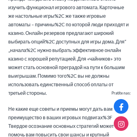
изучить функционал игрового автомата. Карточные
же настольные игры%2C же также игровые
автоматы – причины%2C по которой люди приходят и
казино. Онлайн резервов предлагают широкий
выбирать опций%2C доступных для игры дома. ​Для“
„начала%2C нужно выбрать эффективное онлайн
казино с хорошей репутацией. Для «чайников» это
может стать основной преградой на пути к большим
выигрышам. Помимо того%2C вы не должны
использовать единственный способ оплаты от
третьей стороны.
Pratite nas:
Не какие еще советы и приемы могут дать вам
преимущество в ваших игровых подвигах%3F
Твердое осознание основных стратегий может
помочь вам повысить свои шансы и крупный