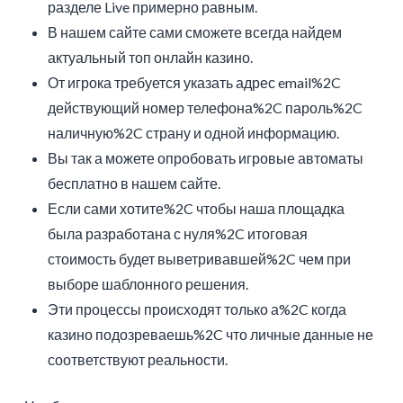
разделе Live примерно равным.
В нашем сайте сами сможете всегда найдем
актуальный топ онлайн казино.
От игрока требуется указать адрес email%2C
действующий номер телефона%2C пароль%2C
наличную%2C страну и одной информацию.
Вы так а можете опробовать игровые автоматы
бесплатно в нашем сайте.
Если сами хотите%2C чтобы наша площадка
была разработана с нуля%2C итоговая
стоимость будет выветривавшей%2C чем при
выборе шаблонного решения.
Эти процессы происходят только а%2C когда
казино подозреваешь%2C что личные данные не
соответствуют реальности.