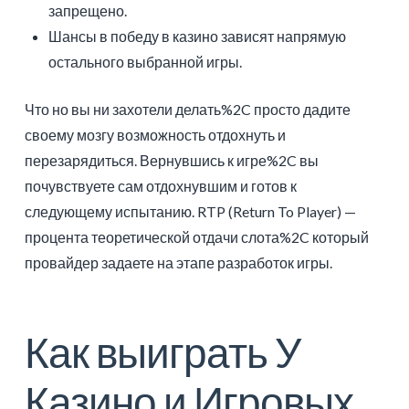
запрещено.
Шансы в победу в казино зависят напрямую
остального выбранной игры.
Что но вы ни захотели делать%2C просто дадите
своему мозгу возможность отдохнуть и
перезарядиться. Вернувшись к игре%2C вы
почувствуете сам отдохнувшим и готов к
следующему испытанию. RTP (Return To Player) —
процента теоретической отдачи слота%2C который
провайдер задаете на этапе разработок игры.
Как выиграть У
Казино и Игровых