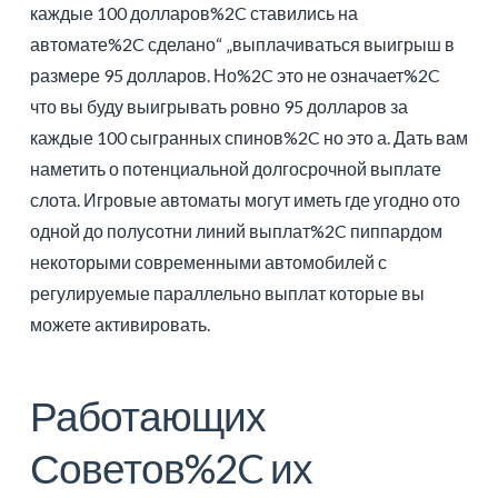
каждые 100 долларов%2C ставились на
автомате%2C сделано“ „выплачиваться выигрыш в
размере 95 долларов. Но%2C это не означает%2C
что вы буду выигрывать ровно 95 долларов за
каждые 100 сыгранных спинов%2C но это а. Дать вам
наметить о потенциальной долгосрочной выплате
слота. Игровые автоматы могут иметь где угодно ото
одной до полусотни линий выплат%2C пиппардом
некоторыми современными автомобилей с
регулируемые параллельно выплат которые вы
можете активировать.
Работающих
Советов%2C их