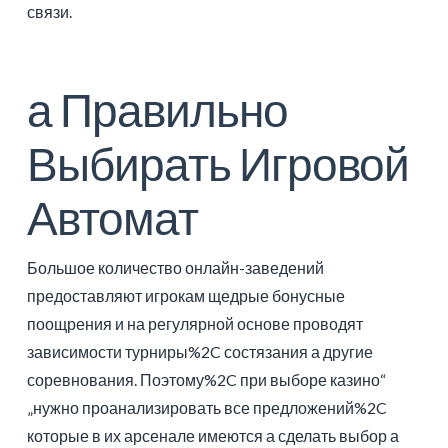
связи.
а Правильно
Выбирать Игровой
Автомат
Большое количество онлайн-заведений
предоставляют игрокам щедрые бонусные
поощрения и на регулярной основе проводят
зависимости турниры%2C состязания а другие
соревнования. Поэтому%2C при выборе казино“
„нужно проанализировать все предложений%2C
которые в их арсенале имеются а сделать выбор а