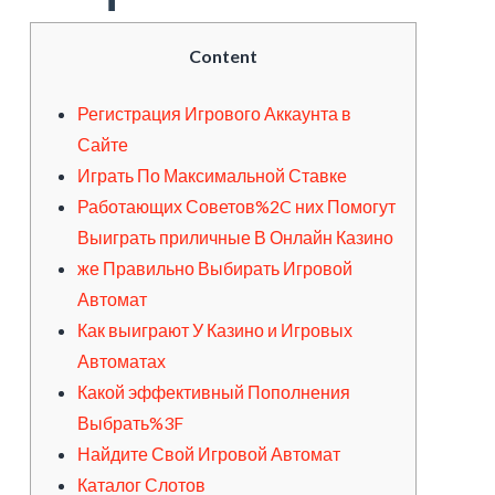
Content
Регистрация Игрового Аккаунта в
Сайте
Играть По Максимальной Ставке
Работающих Советов%2C них Помогут
Выиграть приличные В Онлайн Казино
же Правильно Выбирать Игровой
Автомат
Как выиграют У Казино и Игровых
Автоматах
Какой эффективный Пополнения
Выбрать%3F
Найдите Свой Игровой Автомат
Каталог Слотов