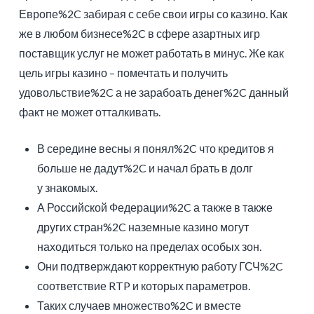
Европе%2C забирая с себе свои игры со казино. Как
же в любом бизнесе%2C в сфере азартных игр
поставщик услуг не может работать в минус. Же как
цель игры казино – помечтать и получить
удовольствие%2C а не зарабоать денег%2C данный
факт не может отталкивать.
В середине весны я понял%2C что кредитов я
больше не дадут%2C и начал брать в долг
у знакомых.
А Российской Федерации%2C а также в также
других стран%2C наземные казино могут
находиться только на пределах особых зон.
Они подтверждают корректную работу ГСЧ%2C
соответствие RTP и которых параметров.
Таких случаев множество%2C и вместе