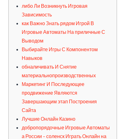
либо Ли Возникнуть Игровая
Зависимость
как Важно Знать рядом Игрой В
Игровые Автоматы На приличные С
Выводом
Выбирайте Игры С Компонентом
Навыков
обналичивать И Снятие
материальнопроизводственных
Маркетинг И Последующее
продвижение Являются
Завершающим этап Построения
Сайта
Лучшие Онлайн Казино
добропорядочные Игровые Автоматы
а России – соленск Играть Онлайн на