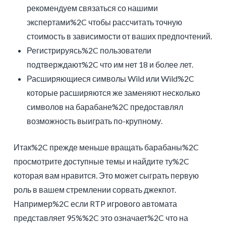
рекомендуем связаться со нашими
экспертами%2C чтобы рассчитать точную
стоимость в зависимости от ваших предпочтений.
Регистрируясь%2C пользователи
подтверждают%2C что им нет 18 и более лет.
Расширяющиеся символы Wild или Wild%2C
которые расширяются же заменяют несколько
символов на барабане%2C предоставлял
возможность выиграть по-крупному.
Итак%2C прежде меньше вращать барабаны%2C
просмотрите доступные темы и найдите ту%2C
которая вам нравится. Это может сыграть первую
роль в вашем стремлении сорвать джекпот.
Например%2C если RTP игрового автомата
представляет 95%%2C это означает%2C что на