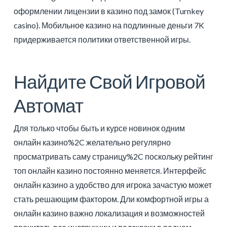
оформлении лицензии в казино под замок (Turnkey
casino). Мобильное казино на подлинные деньги 7K
придерживается политики ответственной игры.
Найдите Свой Игровой
Автомат
Для только чтобы быть и курсе новинок одним
онлайн казино%2C желательно регулярно
просматривать саму страницу%2C поскольку рейтинг
топ онлайн казино постоянно меняется. Интерфейс
онлайн казино а удобство для игрока зачастую может
стать решающим фактором. Дли комфортной игры а
онлайн казино важно локализация и возможностей