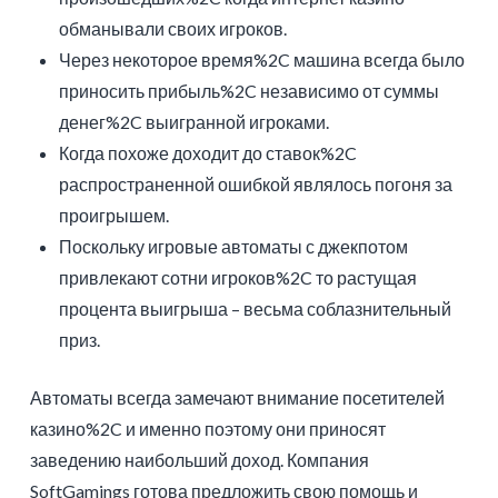
обманывали своих игроков.
Через некоторое время%2C машина всегда было
приносить прибыль%2C независимо от суммы
денег%2C выигранной игроками.
Когда похоже доходит до ставок%2C
распространенной ошибкой являлось погоня за
проигрышем.
Поскольку игровые автоматы с джекпотом
привлекают сотни игроков%2C то растущая
процента выигрыша – весьма соблазнительный
приз.
Автоматы всегда замечают внимание посетителей
казино%2C и именно поэтому они приносят
заведению наибольший доход. Компания
SoftGamings готова предложить свою помощь и