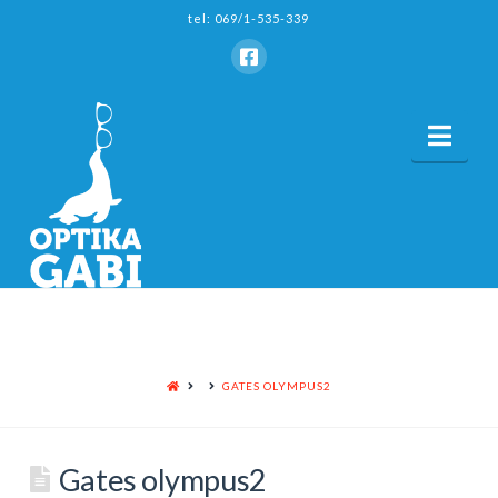
tel: 069/1-535-339
Nav
HOME
GATES OLYMPUS2
Gates olympus2