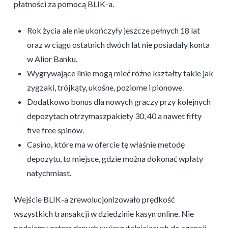
płatności za pomocą BLIK-a.
Rok życia ale nie ukończyły jeszcze pełnych 18 lat
oraz w ciągu ostatnich dwóch lat nie posiadały konta
w Alior Banku.
Wygrywające linie mogą mieć różne kształty takie jak
zygzaki, trójkąty, ukośne, poziome i pionowe.
Dodatkowo bonus dla nowych graczy przy kolejnych
depozytach otrzymaszpakiety 30, 40 a nawet fifty
five free spinów.
Casino, które ma w ofercie tę właśnie metodę
depozytu, to miejsce, gdzie można dokonać wpłaty
natychmiast.
Wejście BLIK-a zrewolucjonizowało prędkość
wszystkich transakcji w dziedzinie kasyn online. Nie
podajemy zatem danych uwierzytelniających do agencji