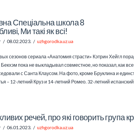
вна Спеціальна школа 8
ливі, Ми такі як всі!
r
08.02.2023.
uzhgorodka.uz.ua
вых сезонов сериала «Анатомия страсти» Кэтрин Хейгл по
Бекхэм пока не выкладывал совместное, но показал, как все 
седовали с Санта Клаусом. На фото, кроме Бруклина и единс
тья – 12-летний Круз и 14-летний Ромео. 32-летний испански
ливих речей, про які говорить група кр
r
06.01.2023.
uzhgorodka.uz.ua