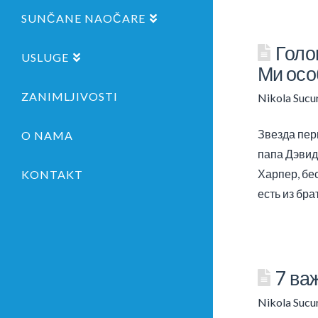
SUNČANE NAOČARE
Голо
USLUGE
Ми особ
ZANIMLJIVOSTI
Nikola Sucu
Звезда пер
O NAMA
папа Дэвид 
Харпер, бе
KONTAKT
есть из бра
7 важ
Nikola Sucu