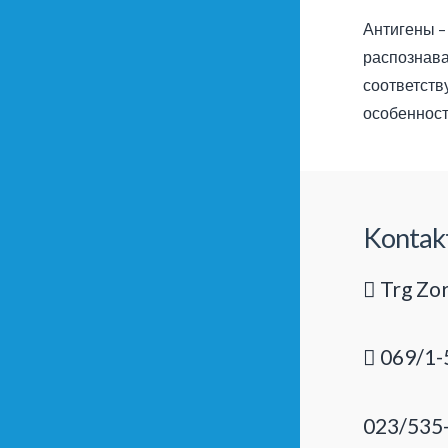
Антигены –
распознава
соответств
особенност
Kontak
Trg Zor
069/1-
023/535