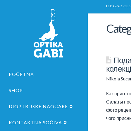
tel: 069/1-535
Categ
Подар
колекці
POČETNA
Nikola Sucu
SHOP
Как пригот
Салаты про
DIOPTRIJSKE NAOČARE
фото рецеп
чого присн
KONTAKTNA SOČIVA