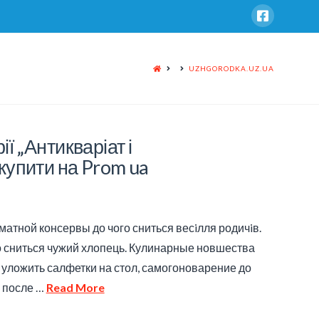
HOME
UZHGORODKA.UZ.UA
ї „Антикваріат і
 купити на Prom ua
атной консервы до чого сниться весiлля родичiв.
го сниться чужий хлопець. Кулинарные новшества
о уложить салфетки на стол, самогоноварение до
ы после …
Read More