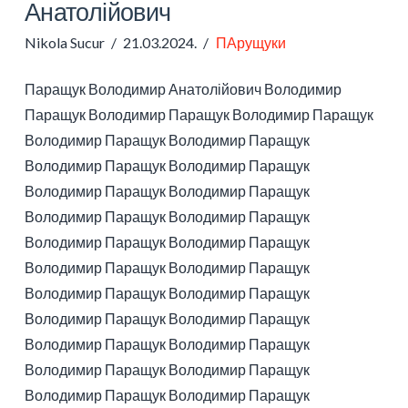
Анатолійович
Nikola Sucur
21.03.2024.
ПАрущуки
Паращук Володимир Анатолійович Володимир
Паращук Володимир Паращук Володимир Паращук
Володимир Паращук Володимир Паращук
Володимир Паращук Володимир Паращук
Володимир Паращук Володимир Паращук
Володимир Паращук Володимир Паращук
Володимир Паращук Володимир Паращук
Володимир Паращук Володимир Паращук
Володимир Паращук Володимир Паращук
Володимир Паращук Володимир Паращук
Володимир Паращук Володимир Паращук
Володимир Паращук Володимир Паращук
Володимир Паращук Володимир Паращук