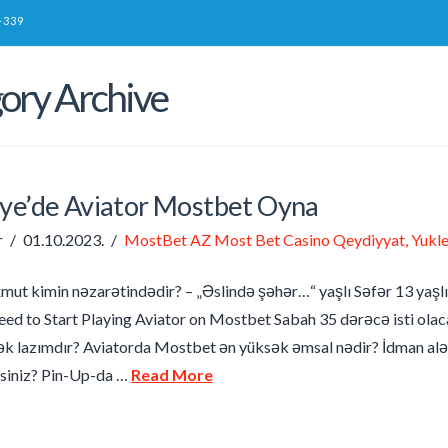
-339
ory Archive
iye’de Aviator Mostbet Oyna
r
01.10.2023.
MostBet AZ Most Bet Casino Qeydiyyat, Yukl
mut kimin nəzarətindədir? – „Əslində şəhər…“ yaşlı Səfər 13 yaş
ed to Start Playing Aviator on Mostbet Sabah 35 dərəcə isti ola
ək lazımdır? Aviatorda Mostbet ən yüksək əmsal nədir? İdman alə
rsiniz? Pin-Up-da …
Read More