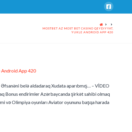
HOME
MOSTBET AZ MOST BET CASINO QEYDIYYAT,
YUKLE ANDROID APP 420
e Android App 420
lı Əfsanəni belə aldadaraq Xudata aparıbmış… – VİDEO
caq Bonus endirimler Azərbaycanda şirkət sahibi olmaq
mi və Olimpiya oyunları Aviator oyununu başqa harada