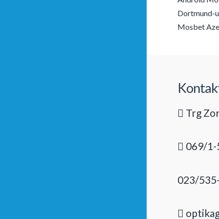
Dortmund-u k
Mosbet Azer
Kontak
Trg Zor
069/1-
023/535
optika