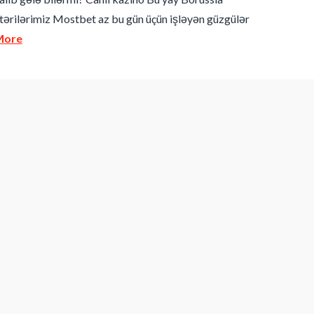
tərilərimiz Mostbet az bu gün üçün işləyən güzgülər
More