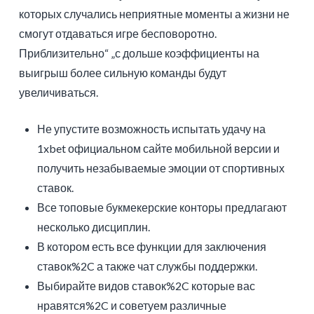
которых случались неприятные моменты а жизни не
смогут отдаваться игре бесповоротно.
Приблизительно“ „с дольше коэффициенты на
выигрыш более сильную команды будут
увеличиваться.
Не упустите возможность испытать удачу на
1xbet официальном сайте мобильной версии и
получить незабываемые эмоции от спортивных
ставок.
Все топовые букмекерские конторы предлагают
несколько дисциплин.
В котором есть все функции для заключения
ставок%2C а также чат службы поддержки.
Выбирайте видов ставок%2C которые вас
нравятся%2C и советуем различные