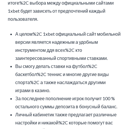
итоге%2C выбора между официальными сайтами
1xbet будет зависеть от предпочтений каждый
пользователя.
А целом%2C 1xbet официальный сайт мобильной
версии является надежным а удобным
инструментом ддя всех%2C кто
заинтересованный спортивными ставками.
Вы смогу делать ставки на футбол%2C
баскетбол%2C теннис и многие другие виды
спорта%2C а также наслаждаться другими
играми в казино.
За последнее пополнение игрок получит 100 %
остального суммы депозита в бонусный баланс.
Личный кабинетик также предлагает различные
настройки и никакой%2C которые помогут вас