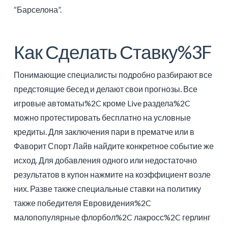
“Барселона”.
Как Сделать Ставку%3F
Понимающие специалисты подробно разбирают все
предстоящие бесед и делают свои прогнозы. Все
игровые автоматы%2C кроме Live раздела%2C
можно протестировать бесплатно на условные
кредиты. Для заключения пари в прематче или в
Фаворит Спорт Лайв найдите конкретное событие же
исход. Для добавления одного или недостаточно
результатов в купон нажмите на коэффициент возле
них. Разве также специальные ставки на политику
также победителя Евровидения%2C
малопопулярные флорбол%2C лакросс%2C герлинг