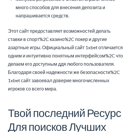
много способов для внесения депозита и
напрашивается средств.
Этот сайт предоставляет возможностей делать
ставки в спорт%2C казино%2C покер и другие
азартные игры. Официальный сайт 1xbet отличается
одним и интуитивно понятным интерфейсом%2C что
делаем его доступным ддя любого пользователя.
Благодаря своей надежности же безопасности%2C
1xbet сайт завоевал доверие многочисленных
игроков со всего мира.
Твой последний Ресурс
Для поисков Лучших