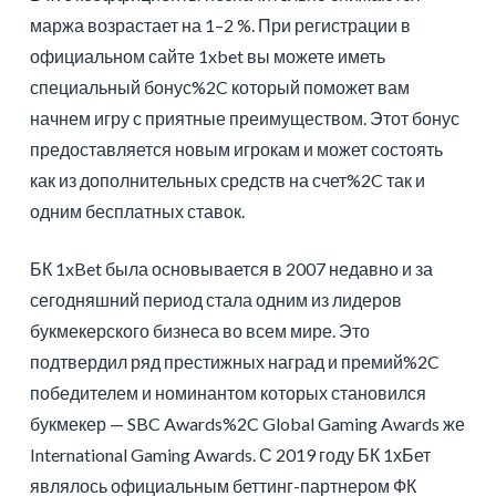
маржа возрастает на 1–2 %. При регистрации в
официальном сайте 1xbet вы можете иметь
специальный бонус%2C который поможет вам
начнем игру с приятные преимуществом. Этот бонус
предоставляется новым игрокам и может состоять
как из дополнительных средств на счет%2C так и
одним бесплатных ставок.
БК 1xBet была основывается в 2007 недавно и за
сегодняшний период стала одним из лидеров
букмекерского бизнеса во всем мире. Это
подтвердил ряд престижных наград и премий%2C
победителем и номинантом которых становился
букмекер — SBC Awards%2C Global Gaming Awards же
International Gaming Awards. С 2019 году БК 1хБет
являлось официальным беттинг-партнером ФК