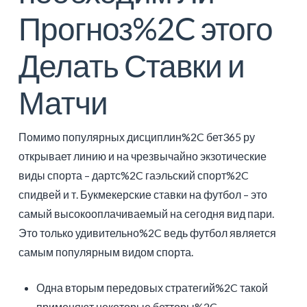
Прогноз%2C этого
Делать Ставки и
Матчи
Помимо популярных дисциплин%2C бет365 ру
открывает линию и на чрезвычайно экзотические
виды спорта – дартс%2C гаэльский спорт%2C
спидвей и т. Букмекерские ставки на футбол – это
самый высокооплачиваемый на сегодня вид пари.
Это только удивительно%2C ведь футбол является
самым популярным видом спорта.
Одна вторым передовых стратегий%2C такой
применяют некоторые бетторы%2C —