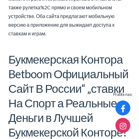
также рулетка%2C прямо и своем мобильном
устройстве. Оба сайта предлагают мобильную
версию а приложение для выжидает доступа к
ставкам и играм.
Букмекерская Контора
Betboom Официальный
Сайт В России“ „ставки
Pratite nas:
На Спорт а Реальные
Деньги в Лучшей
Букмекерской Конторе!