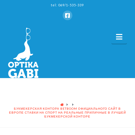
tel: 069/1-535-339
Nav
HOME
БУКМЕКЕРСКАЯ КОНТОРА BETBOOM ОФИЦИАЛЬНОГО САЙТ В
ЕВРОПЕ СТАВКИ НА СПОРТ НА РЕАЛЬНЫЕ ПРИЛИЧНЫЕ В ЛУЧШЕЙ
БУКМЕКЕРСКОЙ КОНТОРЕ