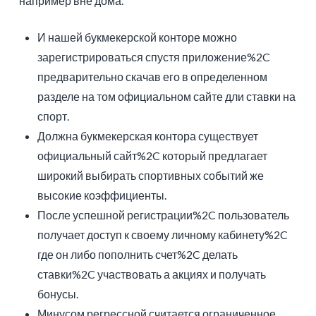
например вне дома.
И нашей букмекерской конторе можно
зарегистрироваться спустя приложение%2C
предварительно скачав его в определенном
разделе на том официальном сайте дли ставки на
спорт.
Должна букмекерская контора существует
официальный сайт%2C который предлагает
широкий выбирать спортивных событий же
высокие коэффициенты.
После успешной регистрации%2C пользователь
получает доступ к своему личному кабинету%2C
где он либо пополнить счет%2C делать
ставки%2C участвовать а акциях и получать
бонусы.
Минусом регрессной считается ограниченное