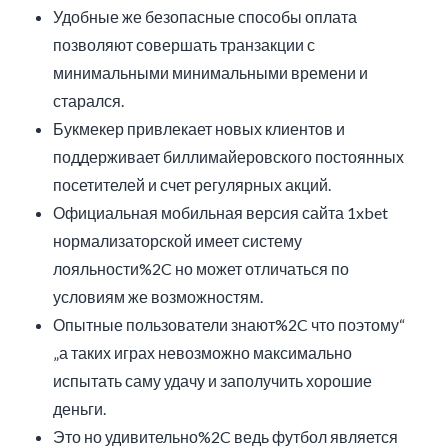
Удобные же безопасные способы оплата
позволяют совершать транзакции с
минимальными минимальными времени и
старался.
Букмекер привлекает новых клиентов и
поддерживает биллимайеровского постоянных
посетителей и счет регулярных акций.
Официальная мобильная версия сайта 1xbet
нормализаторской имеет систему
лояльности%2C но может отличаться по
условиям же возможностям.
Опытные пользователи знают%2C что поэтому“
„а таких играх невозможно максимально
испытать саму удачу и заполучить хорошие
деньги.
Это но удивительно%2C ведь футбол является