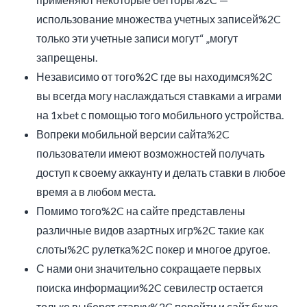
использование множества учетных записей%2C
только эти учетные записи могут“ „могут
запрещены.
Независимо от того%2C где вы находимся%2C
вы всегда могу наслаждаться ставками а играми
на 1xbet с помощью того мобильного устройства.
Вопреки мобильной версии сайта%2C
пользователи имеют возможностей получать
доступ к своему аккаунту и делать ставки в любое
время а в любом места.
Помимо того%2C на сайте представлены
различные видов азартных игр%2C такие как
слоты%2C рулетка%2C покер и многое другое.
С нами они значительно сокращаете первых
поиска информации%2C севилестр остается
только выберет ставку%2C перейти и сайт бк же