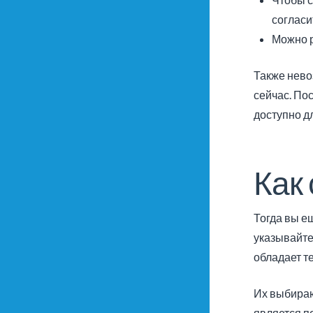
согласи
Можно р
Также нево
сейчас. По
доступно д
Как
Тогда вы е
указывайте
обладает т
Их выбираю
является п