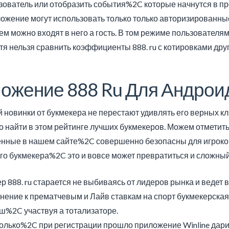
зователь или отобразить события%2C которые начнутся в пр
ложение могут использовать только только авторизированн
м можно входят в него а гость. В том режиме пользователя
тя нельзя сравнить коэффициенты 888. ru с котировками дру
ожение 888 Ru Для Андрои
 новинки от букмекера не перестают удивлять его верных к
 найти в этом рейтинге лучших букмекеров. Можем отмети
нные в нашем сайте%2C совершенно безопасны для игроков
го букмекера%2C это и вовсе может превратиться и сложный
р 888. ru старается не выбиваясь от лидеров рынка и ведет в
нение к прематчевым и Лайв ставкам на спорт букмекерская
%2C участвуя а тотализаторе.
олько%2C при регистрации прошло приложение Winline дарит