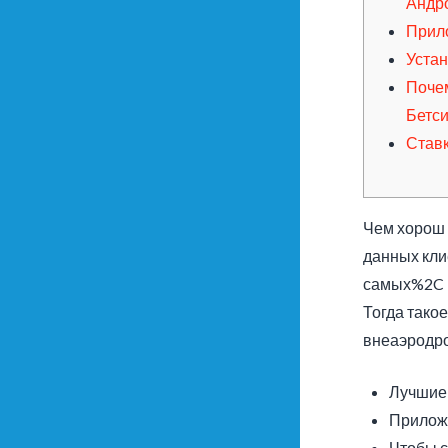
Андр
Прил
Устан
Поче
Бетс
Ставк
Чем хорош 
данных кли
самых%2C к
Тогда тако
внеаэродро
Лучшие 
Приложе
Чтобы с