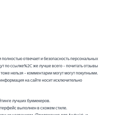
 полностью отвечает и безопасность персональных
ут по ссылке%2C же лучше всего – почитать отзывы
тоже нельзя – комментарии могут могут покупными.
а информация на сайте носит исключительно
тинге лучших букмекеров.
терфейс выполнен в схожем стиле.
видным названием «Приложение для Android» и