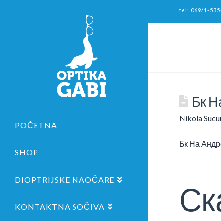
tel: 069/1-535
Бк Н
Nikola Sucu
POČETNA
Бк На Андр
SHOP
DIOPTRIJSKE NAOČARE
Ск
KONTAKTNA SOČIVA