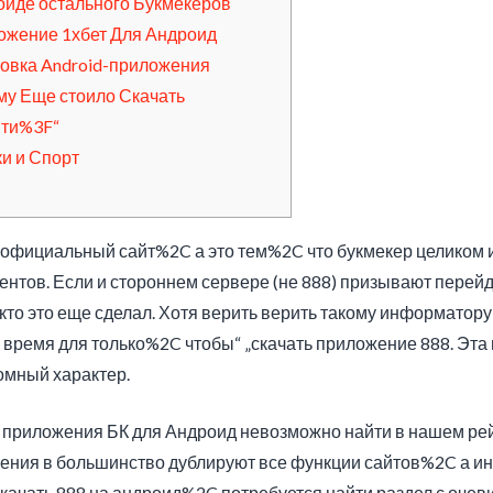
оиде остального Букмекеров
ожение 1хбет Для Андроид
овка Android-приложения
му Еще стоило Скачать
ити%3F“
и и Спорт
официальный сайт%2C а это тем%2C что букмекер целиком и
ентов. Если и стороннем сервере (не 888) призывают перейд
то это еще сделал. Хотя верить верить такому информатору 
е время для только%2C чтобы“ „скачать приложение 888. Эт
мный характер.
приложения БК для Андроид невозможно найти в нашем рей
ния в большинство дублируют все функции сайтов%2C а ин
качать 888 на андроид%2C потребуется найти раздел с оче