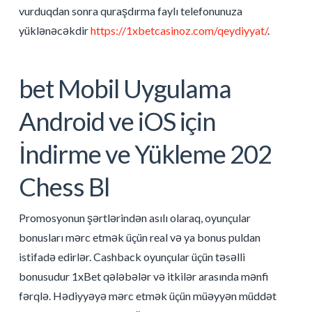
vurduqdan sonra quraşdırma faylı telefonunuza
yüklənəcəkdir
https://1xbetcasinoz.com/qeydiyyat/
.
bet Mobil Uygulama
Android ve iOS için
İndirme ve Yükleme 202
Chess Bl
Promosyonun şərtlərindən asılı olaraq, oyunçular
bonusları mərc etmək üçün real və ya bonus puldan
istifadə edirlər. Cashback oyunçular üçün təsəlli
bonusudur 1xBet qələbələr və itkilər arasında mənfi
fərqlə. Hədiyyəyə mərc etmək üçün müəyyən müddət