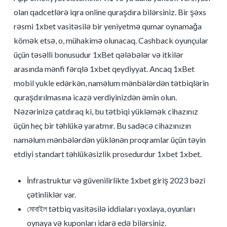
olan qadcetlərə iqra online quraşdıra bilərsiniz. Bir şəxs
rəsmi 1xbet vasitəsilə bir yeniyetmə qumar oynamağa
kömək etsə, o, mühakimə olunacaq. Cashback oyunçular
üçün təsəlli bonusudur 1xBet qələbələr və itkilər
arasında mənfi fərqlə 1xbet qeydiyyat. Ancaq 1xBet
mobil yukle edərkən, naməlum mənbələrdən tətbiqlərin
quraşdırılmasına icazə verdiyinizdən əmin olun.
Nəzərinizə çatdıraq ki, bu tətbiqi yükləmək cihazınız
üçün heç bir təhlükə yaratmır. Bu sadəcə cihazınızın
naməlum mənbələrdən yüklənən proqramlar üçün təyin
etdiyi standart təhlükəsizlik prosedurdur 1xbet 1xbet.
İnfrastruktur və güvenilirlikte 1xbet giriş 2023 bəzi
çətinliklər var.
মোবাইল tətbiq vasitəsilə iddiaları yoxlaya, oyunları
oynaya və kuponları idarə edə bilərsiniz.