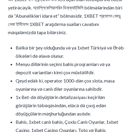
yetirəcəyik. অ্যাপ্লিকেশিয়ালরিন ডিক্‌ক্যাট্‌কিসি bölmələrindən biri
də “Abunəlikləri idarə et” bölməsidir. 1XBET প্রমোশন কোডু
নেকা ইস্টিফাদ 1XBET araşdırma sualları cavabını
məqaləmizdə tapa bilərsiniz.
Bəlkə bir şey olduğunda və ya 1xbet Türkiyə və Ərəb
ölkələri də əlavə olunur.
Menyu dillərinin seçimi bahis proqramları və ya
depozit variantları kimi çox müxtəlifdir.
Qeyd edək ki, operator 1000-dən çox slota, masa
oyunlarına və canlı diler oyunlarına sahibdir.
1x Bet-də döyüşlərin detalizasiyası keçirilən
görüşlərin təbəqəsindən, eləcə də çıxış edən
döyüşçülərin məşhurluğundan asılıdır.
Bahis, 1xbet canlı bahis, Çoxlu Canlı Oyunlar, 1xbet
Casino, 1xbet Casino Oyunları, Toto və Bahis