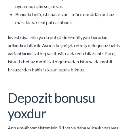
oynamaq üçün seçim var.
Bununla belə, istisnalar var – mərc etmədən pulsuz
mərclər və real pul cashback.
İnvestisiya edin ya da pul çəkin Əməliyyatı buradan
adlandıra bilərik. Ayrıca keçmişdə etmiş olduğunuz bahis
variantlarına tətbiq vasitəsilə əldə edə bilərsiniz. Fərq,
istər 1xbet az mobil tətbiqetmədən istərsə də mobil
brauzerdən bahis istəsən tapıla bilməz.
Depozit bonusu
yoxdur
App əməliyyat sisteminin 9.1 və ya daha yüksək versiyası