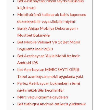
Bet Azərbaycan: rəsmi saytın nəzərdən
keçirilməsi
Mobil sürümü kullanarak bahis kuponunu
düzenleyebilir veya silebilir miyim?
Burak Ahşap Mobilya Dekorasyon »
Mostbet Bukmeker
Bet Mobile Vebsayt Və 1x Bet Mobil
Uygulama Indir 2023
Bet Azerbaycan Yükle Mobil Az Indir
Android iOS
bet Azerbaycan MƏRC SAYTI GİRİŞ
1xbet azerbaycan mobil uygulama yukl
Pariez Azərbaycan bukmekeri: rəsmi
saytın nəzərdən keçirilməsi
Mərc və pul çıxarma qaydaları
Bet tətbiqini Android-də necə yükləmək