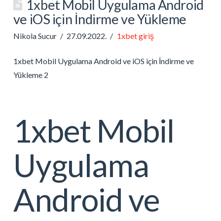
1xbet Mobil Uygulama Android
ve iOS için İndirme ve Yükleme
Nikola Sucur
27.09.2022.
1xbet giriş
1xbet Mobil Uygulama Android ve iOS için İndirme ve
Yükleme 2
1xbet Mobil
Uygulama
Android ve