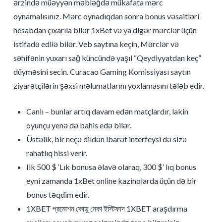
ərzində müəyyən məbləğdə mükafata mərc
oynamalısınız. Mərc oynadıqdan sonra bonus vəsaitləri
hesabdan çıxarıla bilər 1xBet və ya digər mərclər üçün
istifadə edilə bilər. Veb saytına keçin, Mərclər və
səhifənin yuxarı sağ küncündə yaşıl “Qeydiyyatdan keç”
düyməsini secin. Curacao Gaming Komissiyası saytın
ziyarətçilərin şəxsi məlumatlarını yoxlamasını tələb edir.
Canlı – bunlar artıq davam edən matçlardır, lakin
oyunçu yenə də bahis edə bilər.
Üstəlik, bir neçə dildən ibarət interfeysi də sizə
rahatlıq hissi verir.
Ilk 500 $ ‘Lık bonusa əlavə olaraq, 300 $’ lıq bonus
eyni zamanda 1xBet online kazinolarda üçün də bir
bonus təqdim edir.
1XBET প্রমোশন কোডু নেকা ইস্টিফাদ 1XBET araşdırma