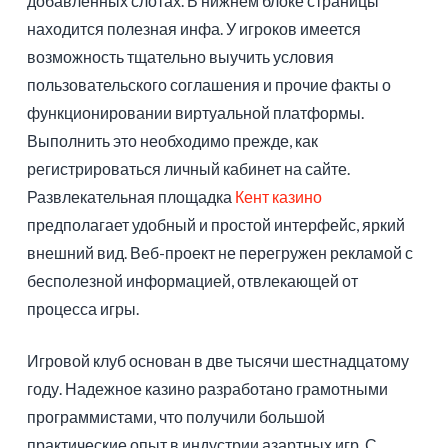
добавленных слотах. В нижнем блоке страницы
находится полезная инфа. У игроков имеется
возможность тщательно выучить условия
пользовательского соглашения и прочие факты о
функционировании виртуальной платформы.
Выполнить это необходимо прежде, как
регистрироваться личный кабинет на сайте.
Развлекательная площадка
Кент казино
предполагает удобный и простой интерфейс, яркий
внешний вид. Веб-проект не перегружен рекламой с
бесполезной информацией, отвлекающей от
процесса игры.
Игровой клуб основан в две тысячи шестнадцатому
году. Надежное казино разработано грамотными
программистами, что получили большой
практические опыт в индустрии азартных игр. С