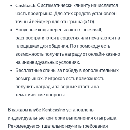
Cashback. Систематически клиенту начисляется
часть проигрыша. Для этих средств установлен
точный вейджер для отыгрыша (х10).
Бонусные коды пересылаются по e-mail,
распространяются в соцсетях или печатаются на
площадках для общения. По промокоду есть
возможность получить награду от онлайн-казино
на индивидуальных условиях.
Бесплатные спины за победу в дополнительных
розыгрышах. У игроков есть возможность
получить награды за верные ответы на
тематические вопросы.
В каждом клубе Kent casino установлены
индивидуальные критерии выполнения отыгрыша.
Рекомендуется тщательно изучить требования