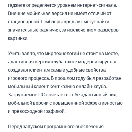
гаджете определяется уровнем интернет-сигнала.
Внешне мобильная версия не имеет отличий от
стационарной. Гэмблеры вряд ли смогут найти
значительные различия, за исключением размеров
картинки.
Учитывая то, что мир технологий не стоит на месте,
адаптивная версия клуба также модернизируется,
создавая клиентам самые удобные свойства
игрового процесса. В прошлом году был разработан
мобильный клиент Кент казино онлайн-клуба.
Загружаемое ПО сочетает в себе адаптивный вид
мобильной версии с повышеннной эффективностью
и превосходной графикой.
Перед запуском програмнного обеспечения