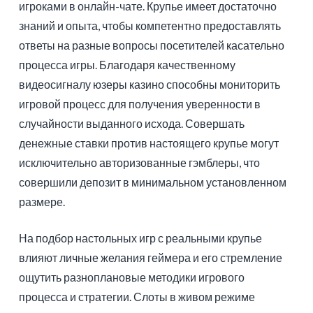
игроками в онлайн-чате. Крупье имеет достаточно
знаний и опыта, чтобы компетентно предоставлять
ответы на разные вопросы посетителей касательно
процесса игры. Благодаря качественному
видеосигналу юзеры казино способны мониторить
игровой процесс для получения уверенности в
случайности выданного исхода. Совершать
денежные ставки против настоящего крупье могут
исключительно авторизованные гэмблеры, что
совершили депозит в минимальном установленном
размере.
На подбор настольных игр с реальными крупье
влияют личные желания геймера и его стремление
ощутить разноплановые методики игрового
процесса и стратегии. Слоты в живом режиме