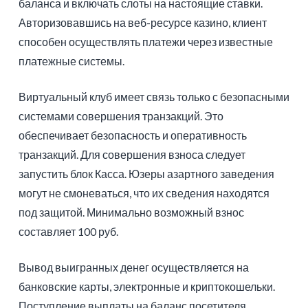
баланса и включать слоты на настоящие ставки.
Авторизовавшись на веб-ресурсе казино, клиент
способен осуществлять платежи через известные
платежные системы.
Виртуальный клуб имеет связь только с безопасными
системами совершения транзакций. Это
обеспечивает безопасность и оперативность
транзакций. Для совершения взноса следует
запустить блок Касса. Юзеры азартного заведения
могут не смоневаться, что их сведения находятся
под защитой. Минимально возможный взнос
составляет 100 руб.
Вывод выигранных денег осуществляется на
банковские карты, электронные и криптокошельки.
Поступление выплаты на баланс посетителя