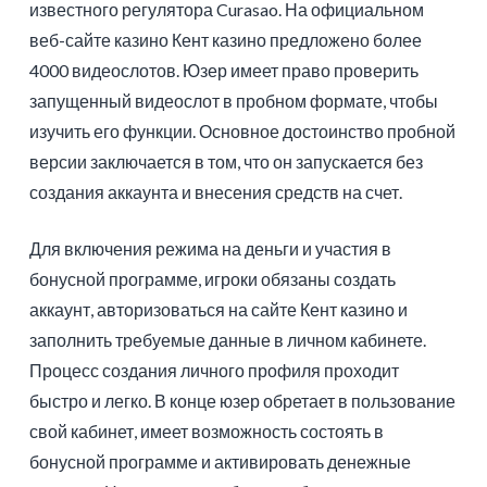
известного регулятора Curasao. На официальном
веб-сайте казино Кент казино предложено более
4000 видеослотов. Юзер имеет право проверить
запущенный видеослот в пробном формате, чтобы
изучить его функции. Основное достоинство пробной
версии заключается в том, что он запускается без
создания аккаунта и внесения средств на счет.
Для включения режима на деньги и участия в
бонусной программе, игроки обязаны создать
аккаунт, авторизоваться на сайте Кент казино и
заполнить требуемые данные в личном кабинете.
Процесс создания личного профиля проходит
быстро и легко. В конце юзер обретает в пользование
свой кабинет, имеет возможность состоять в
бонусной программе и активировать денежные