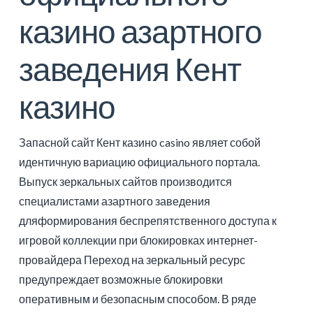
казино азартного
заведения Кент
казино
Запасной сайт Кент казино casino являет собой
идентичную вариацию официального портала.
Выпуск зеркальных сайтов производится
специалистами азартного заведения
дляформирования беспрепятственного доступа к
игровой коллекции при блокировках интернет-
провайдера Переход на зеркальный ресурс
предупреждает возможные блокировки
оперативным и безопасным способом. В ряде