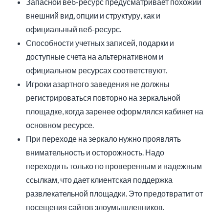
Запасной веб-ресурс предусматривает похожий
внешний вид, опции и структуру, как и
официальный веб-ресурс.
Способности учетных записей, подарки и
доступные счета на альтернативном и
официальном ресурсах соответствуют.
Игроки азартного заведения не должны
регистрироваться повторно на зеркальной
площадке, когда заренее оформлялся кабинет на
основном ресурсе.
При переходе на зеркало нужно проявлять
внимательность и осторожность. Надо
переходить только по проверенным и надежным
ссылкам, что дает клиентская поддержка
развлекательной площадки. Это предотвратит от
посещения сайтов злоумышленников.