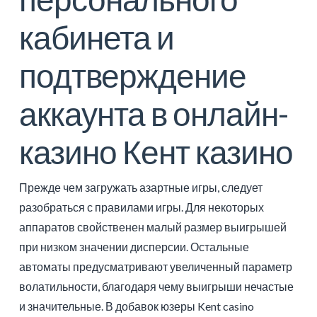
кабинета и
подтверждение
аккаунта в онлайн-
казино Кент казино
Прежде чем загружать азартные игры, следует
разобраться с правилами игры. Для некоторых
аппаратов свойственен малый размер выигрышей
при низком значении дисперсии. Остальные
автоматы предусматривают увеличенный параметр
волатильности, благодаря чему выигрыши нечастые
и значительные. В добавок юзеры Kent casino