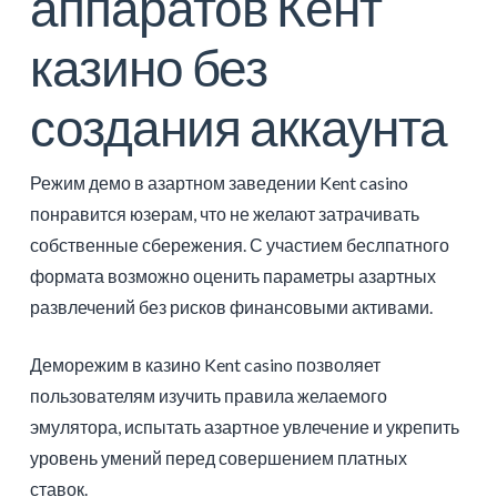
аппаратов Кент
казино без
создания аккаунта
Режим демо в азартном заведении Kent casino
понравится юзерам, что не желают затрачивать
собственные сбережения. С участием беслпатного
формата возможно оценить параметры азартных
развлечений без рисков финансовыми активами.
Деморежим в казино Kent casino позволяет
пользователям изучить правила желаемого
эмулятора, испытать азартное увлечение и укрепить
уровень умений перед совершением платных
ставок.