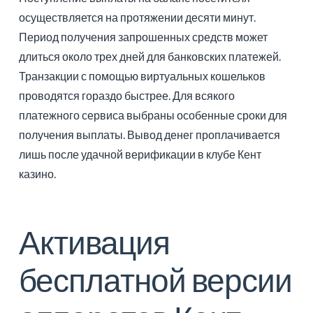
осуществляется на протяжении десяти минут.
Период получения запрошенных средств может
длиться около трех дней для банковских платежей.
Транзакции с помощью виртуальных кошельков
проводятся гораздо быстрее. Для всякого
платежного сервиса выбраны особенные сроки для
получения выплаты. Вывод денег проплачивается
лишь после удачной верификации в клубе Кент
казино.
Активация
бесплатной версии