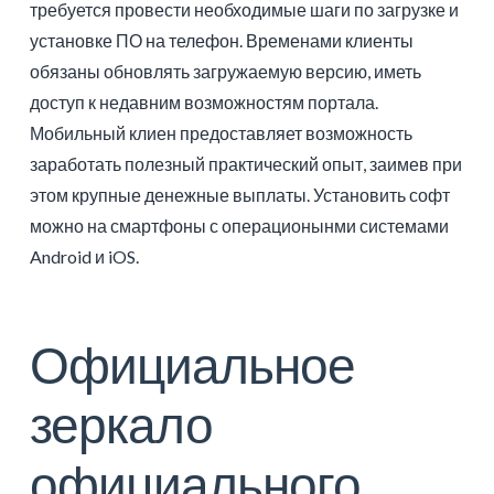
требуется провести необходимые шаги по загрузке и
установке ПО на телефон. Временами клиенты
обязаны обновлять загружаемую версию, иметь
доступ к недавним возможностям портала.
Мобильный клиен предоставляет возможность
заработать полезный практический опыт, заимев при
этом крупные денежные выплаты. Установить софт
можно на смартфоны с операционынми системами
Android и iOS.
Официальное
зеркало
официального