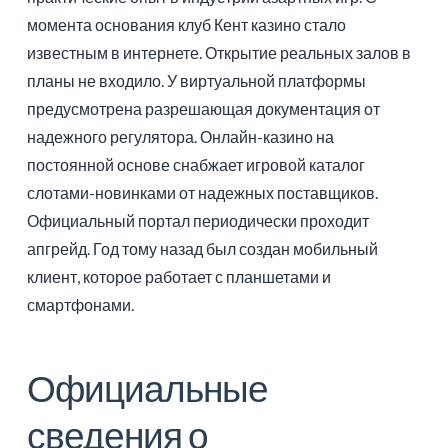
момента основания клуб Кент казино стало
известным в интернете. Открытие реальных залов в
планы не входило. У виртуальной платформы
предусмотрена разрешающая документация от
надежного регулятора. Онлайн-казино на
постоянной основе снабжает игровой каталог
слотами-новинками от надежных поставщиков.
Официальный портал периодически проходит
апгрейд. Год тому назад был создан мобильный
клиент, которое работает с планшетами и
смартфонами.
Официальные
сведения о