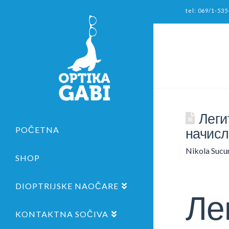
tel: 069/1-535
Леги
POČETNA
начисл
Nikola Sucu
SHOP
DIOPTRIJSKE NAOČARE
Ле
KONTAKTNA SOČIVA