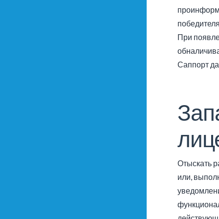
проинформи
победителя
При появле
обналичива
Саппорт дае
Зап
лиц
Отыскать р
или, выпол
уведомлени
функционал
действующий