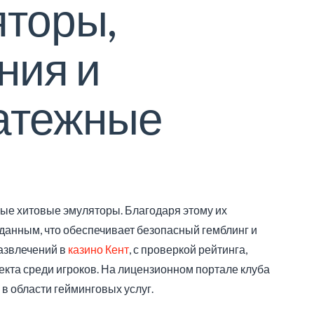
торы,
ния и
атежные
ые хитовые эмуляторы. Благодаря этому их
данным, что обеспечивает безопасный гемблинг и
азвлечений в
казино Кент
, с проверкой рейтинга,
екта среди игроков. На лицензионном портале клуба
в области гейминговых услуг.