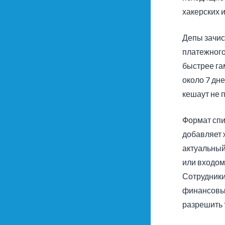
хакерских и
Депы зачис
платежного
быстрее га
около 7 дн
кешаут не п
Формат спи
добавляет 
актуальный
или входом 
Сотрудники
финансовых
разрешить 