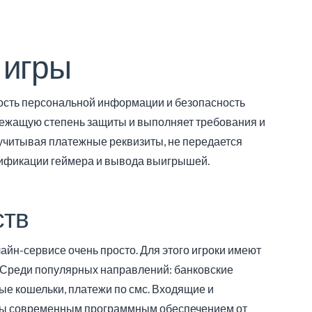
 игры
ость персональной информации и безопасность
лежащую степень защиты и выполняет требования и
учитывая платежные реквизиты, не передается
тификации геймера и вывода выигрышей.
ств
айн-сервисе очень просто. Для этого игроки имеют
 Среди популярных направлений: банковские
ые кошельки, платежи по смс. Входящие и
ны современным программным обеспечением от