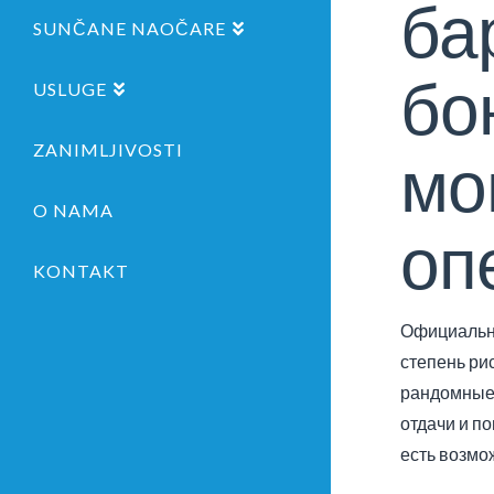
ба
SUNČANE NAOČARE
бо
USLUGE
ZANIMLJIVOSTI
мо
O NAMA
оп
KONTAKT
Официально
степень ри
рандомные 
отдачи и п
есть возмо