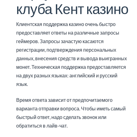
клуба Кент казино
Клиентская поддержка казино очень быстро
предоставляет ответы на различные запросы
геймеров. Запросы зачастую касаются
регистрации, подтверждения персональных
данных, внесения средств и вывода выигранных
монет. Техническая поддержка предоставляется
на двух разных языках: английский и русский
язык.
Время ответа зависит от предпочитаемого
варианта отправки вопроса. Чтобы иметь самый
быстрый ответ, надо сделать звонок или
обратиться в лайв-чат.