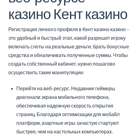
казино Кент казино
Регистрация личного профиля в Кент казино казино –
это удобный и быстрый этап, какой разрешит игроку
включать слоты на реальные деньги, брать бонусные
средства и обналичивать полученные суммы. Чтобы
создать собственный кабинет, нужно пошагово
осуществить такие манипуляции:
Перейти на веб-ресурс. Недавние геймеры
диагонали экрана мобильного телефона,
обеспечивая надежную скорость открытия
страниц. Благодаря оптимизации для мобайл
платформ, азартные игры зачастую стартуют
быстрее, чем на настольных компьютерах.