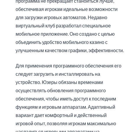
программа не прекращает станоиться лучше,
обеспечивая игрокам идеальные возможности
для загрузки игровых автоматов. Недавно
виртуальный клуб разработал специальное
мобильное приложение. Оно создано с целью
объединить удобство мобильного казино с
улучшенным качеством графики, эффективности.
Для применения программного обеспечения его
следует загрузить и инсталлировать на
устройство. Юзеры обязаны временами
осуществлять обновления программного
обеспечения, чтобы иметь доступ к последним
функциям и игровым аппаратам. Адаптивный
вариант дает комфортный и действенный
игровой опыт, позволяя игрокам максимально
насладиться игровыми аппаратами на