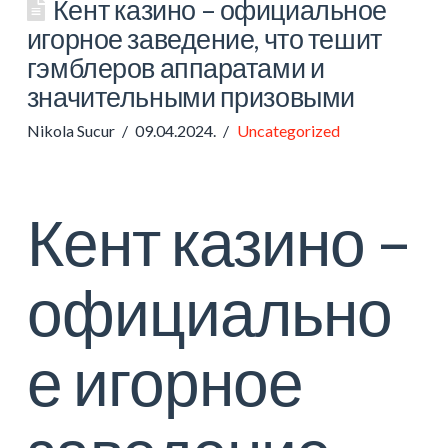
Кент казино – официальное
игорное заведение, что тешит
гэмблеров аппаратами и
значительными призовыми
Nikola Sucur
09.04.2024.
Uncategorized
Кент казино –
официально
е игорное