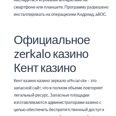
смартфоне или планшете. Программу разрешено
инсталлировать на операционки Андроид, айОС.
Официальное
zerkalo казино
Кент казино
Кент казино казино зеркало official site – это
запасной сайт, что в полном объеме повторяет
легальный ресурс. Запасные площадки
изготавливаются администраторами казино с
целью обеспечить беспрепятственный доступ к