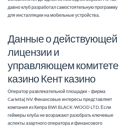
давно клуб разработал самостоятельную программу
для инсталляции на мобильные устройства.
Данные о действующей
лицензии и
управляющем комитете
казино Кент казино
Оператор развлекательной площадки – фирма
Carletta| NV. Финансовые интересы представляет
компания из Кипра BWI BLACK-WOOD LTD. Если
геймеры клуба не возражают разобрать ключевые
аспекты азартного оператора и финансового