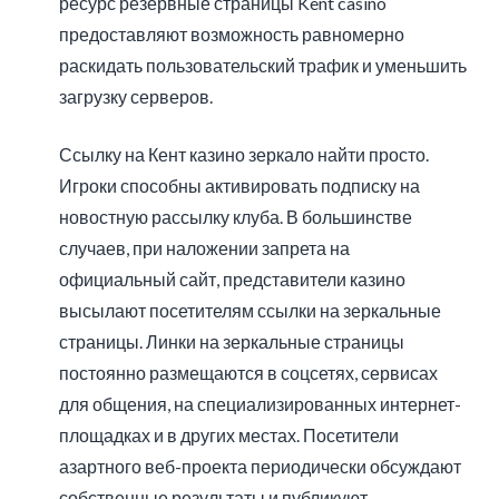
ресурс резервные страницы Kent casino
предоставляют возможность равномерно
раскидать пользовательский трафик и уменьшить
загрузку серверов.
Ссылку на Кент казино зеркало найти просто.
Игроки способны активировать подписку на
новостную рассылку клуба. В большинстве
случаев, при наложении запрета на
официальный сайт, представители казино
высылают посетителям ссылки на зеркальные
страницы. Линки на зеркальные страницы
постоянно размещаются в соцсетях, сервисах
для общения, на специализированных интернет-
площадках и в других местах. Посетители
азартного веб-проекта периодически обсуждают
собственные результаты и публикуют