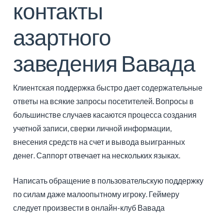
контакты
азартного
заведения Вавада
Клиентская поддержка быстро дает содержательные
ответы на всякие запросы посетителей. Вопросы в
большинстве случаев касаются процесса создания
учетной записи, сверки личной информации,
внесения средств на счет и вывода выигранных
денег. Саппорт отвечает на нескольких языках.
Написать обращение в пользовательскую поддержку
по силам даже малоопытному игроку. Геймеру
следует произвести в онлайн-клуб Вавада