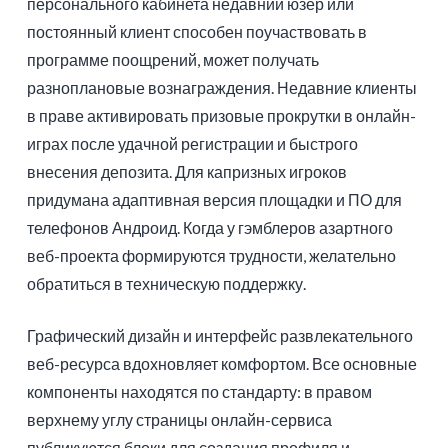
персонального кабинета недавний юзер или
постоянный клиент способен поучаствовать в
программе поощрений, может получать
разноплановые вознаграждения. Недавние клиенты
в праве активировать призовые прокрутки в онлайн-
играх после удачной регистрации и быстрого
внесения депозита. Для капризных игроков
придумана адаптивная версия площадки и ПО для
телефонов Андроид. Когда у гэмблеров азартного
веб-проекта формируются трудности, желательно
обратиться в техническую поддержку.
Графический дизайн и интерфейс развлекательного
веб-ресурса вдохновляет комфортом. Все основные
компоненты находятся по стандарту: в правом
верхнему углу страницы онлайн-сервиса
публикуются блоки для создания профиля и