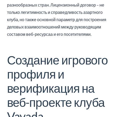
разнообразных стран. Лицензионный договор – не
только легитимность и справедливость азартного
клуба, но также основной параметр для построения
деловых взаимоотношений между руководящим
составом веб-ресурсаа и его посетителями.
Создание игрового
профиля и
верификация на
веб-проекте клуба
Vavada