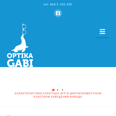
tel: 069/1-535-339
Nav
HOME
ХАРАКТЕРИСТИКИ АЗАРТНЫХ ИГР В ШИРОКОИЗВЕСТНОМ
АЗАРТНОМ ЗАВЕДЕНИИ ВАВАДА