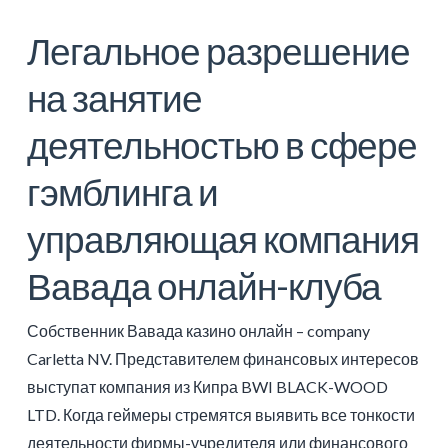
Легальное разрешение
на занятие
деятельностью в сфере
гэмблинга и
управляющая компания
Вавада онлайн-клуба
Собственник Вавада казино онлайн – company
Carletta NV. Представителем финансовых интересов
выступат компания из Кипра BWI BLACK-WOOD
LTD. Когда геймеры стремятся выявить все тонкости
деятельности фирмы-учредителя или финансового