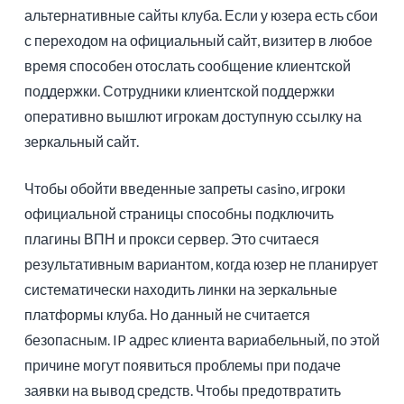
альтернативные сайты клуба. Если у юзера есть сбои
с переходом на официальный сайт, визитер в любое
время способен отослать сообщение клиентской
поддержки. Сотрудники клиентской поддержки
оперативно вышлют игрокам доступную ссылку на
зеркальный сайт.
Чтобы обойти введенные запреты casino, игроки
официальной страницы способны подключить
плагины ВПН и прокси сервер. Это считаеся
результативным вариантом, когда юзер не планирует
систематически находить линки на зеркальные
платформы клуба. Но данный не считается
безопасным. IP адрес клиента вариабельный, по этой
причине могут появиться проблемы при подаче
заявки на вывод средств. Чтобы предотвратить