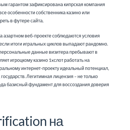
совым гарантом зафиксирована кипрская компания
все особенности собственника казино или
еть в футере сайта.
 на азартном веб-проекте соблюдаются условия
 если итоги игральных циклов выпадают рандомно.
и персональные данные визитера пребывают в
ляет игроцкому казино 1xслот работать на
гральному интернет-проекту идеальный потенциал,
государств. Легитимная лицензия – не только
 рода базисный фундамент для воссоздания доверия
fication на