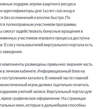
нежные подарки, игроки азартного ресурса
е идентификаторы для 1xслот club вход и
ся без осложнений и вполне быстро. По
вится полноправным участником программы
ры смогут задействовать бонусные вращения в
временных участников игрового процесса доступна
ов. Если у пользователей виртуального портала есть
о заведения.
ые компоненты размещены привычно: верхняя часть
ии в личном кабинете. Информационный блок на
 поступлениях каталога. В нижней части главной
овоиспеченный игрок должен тщательно почитать
озданием учетной записи. Виртуальный портал для
, яркое графическое оформление. На страницах
тальных окон, которые в дальнейшем способны