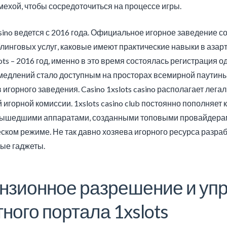
мехой, чтобы сосредоточиться на процессе игры.
sino ведется с 2016 года. Официальное игорное заведение
линговых услуг, каковые имеют практические навыки в азар
ots – 2016 год, именно в это время состоялась регистрация
медлений стало доступным на просторах всемирной паутины.
 игорного заведения. Casino 1xslots casino располагает ле
 игорной комиссии. 1xslots casino club постоянно пополняе
вышедшими аппаратами, созданными топовыми провайдерам
ском режиме. Не так давно хозяева игорного ресурса разр
ые гаджеты.
нзионное разрешение и уп
ного портала 1xslots