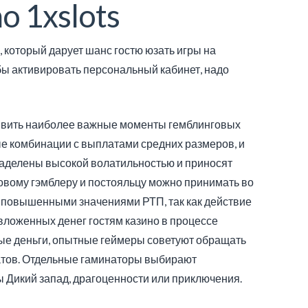
o 1xslots
, который дарует шанс гостю юзать игры на
бы активировать персональный кабинет, надо
выявить наиболее важные моменты гемблинговых
е комбинации с выплатами средних размеров, и
аделены высокой волатильностью и приносят
новому гэмблеру и постояльцу можно принимать во
 с повышенными значениями РТП, так как действие
вложенных денег гостям казино в процессе
ные деньги, опытные геймеры советуют обращать
тов. Отдельные гаминаторы выбирают
 Дикий запад, драгоценности или приключения.