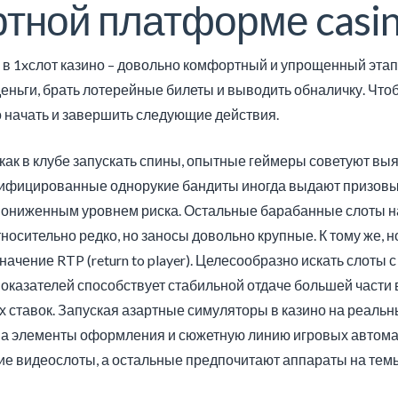
ртной платформе casin
on в 1xслот казино – довольно комфортный и упрощенный этап
еньги, брать лотерейные билеты и выводить обналичку. Что
 начать и завершить следующие действия.
 как в клубе запускать спины, опытные геймеры советуют 
тифицированные однорукие бандиты иногда выдают призовы
ониженным уровнем риска. Остальные барабанные слоты н
носительно редко, но заносы довольно крупные. К тому же, 
начение RTP (return to player). Целесообразно искать слоты
оказателей способствует стабильной отдаче большей части 
 ставок. Запуская азартные симуляторы в казино на реаль
а элементы оформления и сюжетную линию игровых автома
ие видеослоты, а остальные предпочитают аппараты на темы