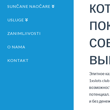
ко
SUNČANE NAOČARE
по
USLUGE
ZANIMLJIVOSTI
со
O NAMA
вы
KONTAKT
Элитное ка
1xslots cl
возможност
потенциал.
и без дене