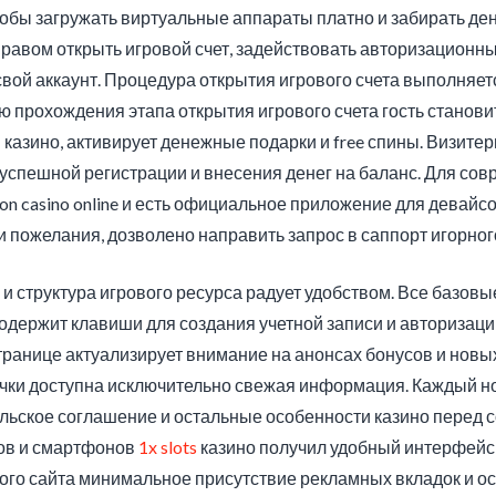
чтобы загружать виртуальные аппараты платно и забирать де
равом открыть игровой счет, задействовать авторизационны
свой аккаунт. Процедура открытия игрового счета выполняет
 прохождения этапа открытия игрового счета гость стано
 казино, активирует денежные подарки и free спины. Визите
 успешной регистрации и внесения денег на баланс. Для со
ion casino online и есть официальное приложение для девайс
и пожелания, дозволено направить запрос в саппорт игорног
и структура игрового ресурса радует удобством. Все базов
одержит клавиши для создания учетной записи и авторизац
транице актуализирует внимание на анонсах бонусов и новых
чки доступна исключительно свежая информация. Каждый н
льское соглашение и остальные особенности казино перед с
ов и смартфонов
1x slots
казино получил удобный интерфейс
го сайта минимальное присутствие рекламных вкладок и ос