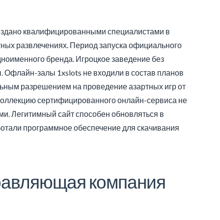
 создано квалифицированными специалистами в
тных развлечениях. Период запуска официального
 одноименного бренда. Игроцкое заведение без
 Офлайн-залы 1xslots не входили в состав планов
гальным разрешением на проведение азартных игр от
т коллекцию сертифицированного онлайн-сервиса не
и. Легитимный сайт способен обновляться в
аботали программное обеспечение для скачивания
равляющая компания