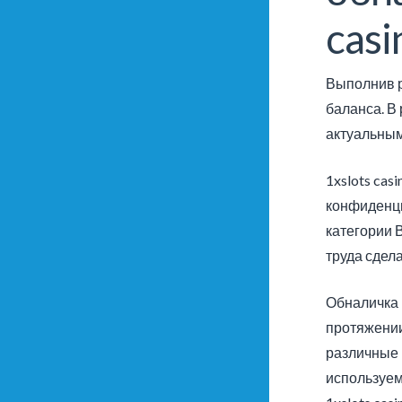
casi
Выполнив р
баланса. В
актуальным
1xslots ca
конфиденци
категории 
труда сдела
Обналичка 
протяжении
различные 
используем