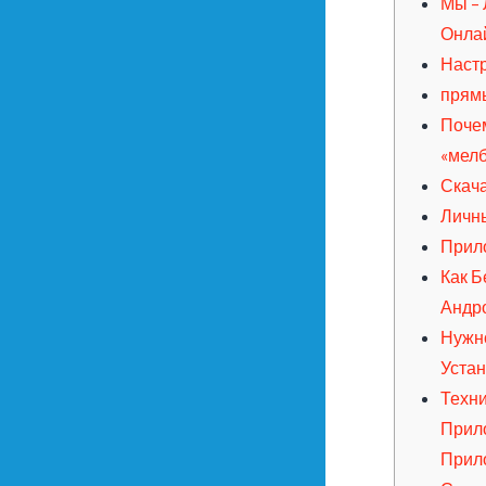
Мы – 
Онла
Наст
прям
Поче
«мел
Скача
Личн
Прил
Как Б
Андр
Нужно
Уста
Техн
Прил
Прил