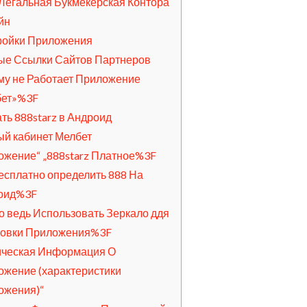
Легальная Букмекерская Контора
йн
ройки Приложения
ые Ссылки Сайтов Партнеров
му не Работает Приложение
бет»%3F
ть 888starz в Андроид
ый кабинет Мелбет
ожение“ „888starz Платное%3F
есплатно определить 888 На
оид%3F
 ведь Использовать Зеркало ддя
новки Приложения%3F
ическая Информация О
ожение (характеристики
ожения)“