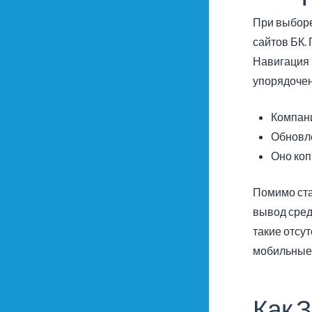
При выборе
сайтов БК.
Навигация 
упорядочен
Компани
Обновле
Оно коп
Помимо ста
вывод сред
такие отсу
мобильные
Как 