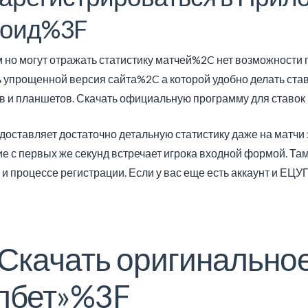
оид%3F
м но могут отражать статистику матчей%2C нет возможности 
ь упрощенной версия сайта%2C а которой удобно делать став
 и планшетов. Скачать официальную программу для ставок 
доставляет достаточно детальную статистику даже на матчи
е с первых же секунд встречает игрока входной формой. Та
и процессе регистрации. Если у вас еще есть аккаунт и ЕЦ
 Скачать оригинальн
лбет»%3F