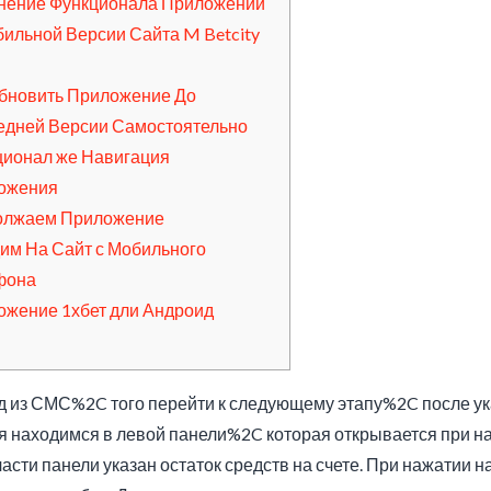
нение Функционала Приложений
ильной Версии Сайта M Betcity
Обновить Приложение До
едней Версии Самостоятельно
ционал же Навигация
ожения
олжаем Приложение
им На Сайт с Мобильного
фона
ожение 1хбет дли Андроид
д из СМС%2C того перейти к следующему этапу%2C после у
 находимся в левой панели%2C которая открывается при наж
части панели указан остаток средств на счете. При нажатии 