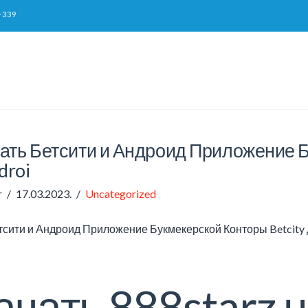
-339
ать Бетсити и Андроид Приложение Б
droi
r
17.03.2023.
Uncategorized
тсити и Андроид Приложение Букмекерской Конторы Betcity 
ачать 888starz 