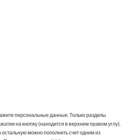
кажите персональные данные. Только разделы
атии на кнопку (находится в верхнем правом углу).
на остальную можно пополнить счет одним из