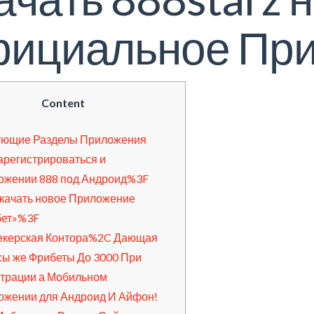
ициальное Пр
Content
ующие Разделы Приложения
арегистрироваться и
ожении 888 под Андроид%3F
Скачать новое Приложение
бет»%3F
екерская Контора%2C Дающая
сы же Фрибеты До 3000 При
страции а Мобильном
ожении для Андроид И Айфон!