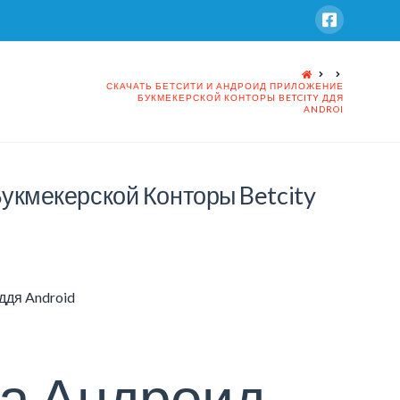
HOME
СКАЧАТЬ БЕТСИТИ И АНДРОИД ПРИЛОЖЕНИЕ
БУКМЕКЕРСКОЙ КОНТОРЫ BETCITY ДДЯ
ANDROI
укмекерской Конторы Betcity
ддя Android
на Андроид