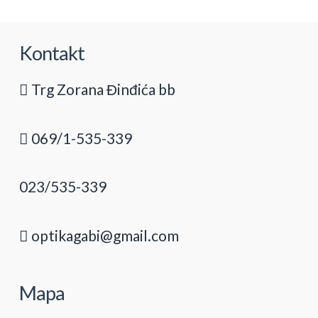
Kontakt
Trg Zorana Đinđića bb
069/1-535-339
023/535-339
optikagabi@gmail.com
Mapa