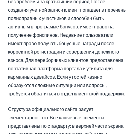
без проблем и за кратчайший период. После
создания учетной записи клиент попадает в перечень
полноправных участников и способен быть
активным в программе бонусов, имеет право на
получение фриспинов. Недавние пользователи
имеют право получать бонусные награды после
корректной регистрации и совершения денежного
взноса. Для переборчивых клиентов предоставлена
портативная платформа портала и утилита для
карманных девайсов. Если у гостей казино
образуются сложные ситуации или вопросы,
требуется обратиться в отдел клиентской поддержки.
Структура официального сайта радует
элементарностью. Все ключевые элементы
представлены по стандарту: в верхней части экрана