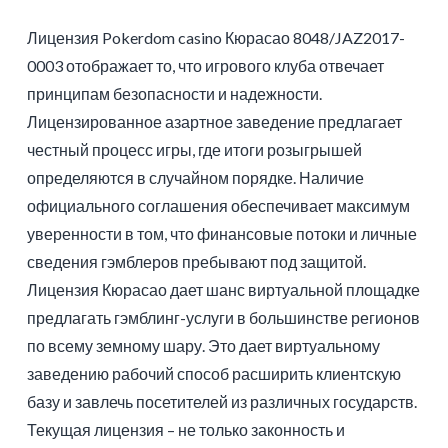
Лицензия Pokerdom casino Кюрасао 8048/JAZ2017-
0003 отображает то, что игрового клуба отвечает
принципам безопасности и надежности.
Лицензированное азартное заведение предлагает
честный процесс игры, где итоги розыгрышей
определяются в случайном порядке. Наличие
официального соглашения обеспечивает максимум
уверенности в том, что финансовые потоки и личные
сведения гэмблеров пребывают под защитой.
Лицензия Кюрасао дает шанс виртуальной площадке
предлагать гэмблинг-услуги в большинстве регионов
по всему земному шару. Это дает виртуальному
заведению рабочий способ расширить клиентскую
базу и завлечь посетителей из различных государств.
Текущая лицензия – не только законность и