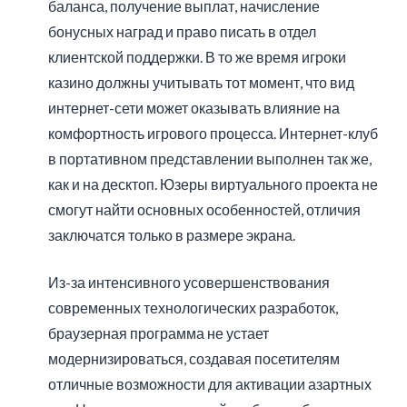
баланса, получение выплат, начисление
бонусных наград и право писать в отдел
клиентской поддержки. В то же время игроки
казино должны учитывать тот момент, что вид
интернет-сети может оказывать влияние на
комфортность игрового процесса. Интернет-клуб
в портативном представлении выполнен так же,
как и на десктоп. Юзеры виртуального проекта не
смогут найти основных особенностей, отличия
заключатся только в размере экрана.
Из-за интенсивного усовершенствования
современных технологических разработок,
браузерная программа не устает
модернизироваться, создавая посетителям
отличные возможности для активации азартных