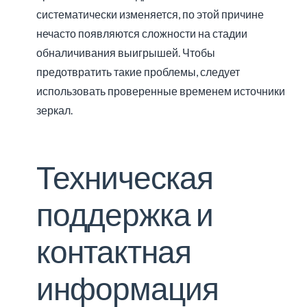
систематически изменяется, по этой причине
нечасто появляются сложности на стадии
обналичивания выигрышей. Чтобы
предотвратить такие проблемы, следует
использовать проверенные временем источники
зеркал.
Техническая
поддержка и
контактная
информация