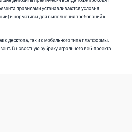
презента правилами устанавливаются условия
ении) и нормативы для выполнения требований к
 с десктопа, так и с мобильного типа платформы.
езент. В новостную рубрику игрального веб-проекта