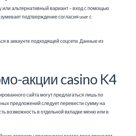
у или альтернативный вариант – вход с помощью
зумевает подтверждение согласия user с
ся в аккаунте подходящей соцсети. Данные из
омо-акции casino K4
зированного сайта могут предлагаться лишь по
нных предложений следует перевести сумму на
ть возможность в отдельной вкладке меню или в
йшие депозиты практически всегда тоже проходят