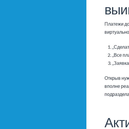
выи
Платежи до
виртуальног
„Сделат
„Все пл
„Заявка
Открыв нуж
вполне реа
подраздела
Акт