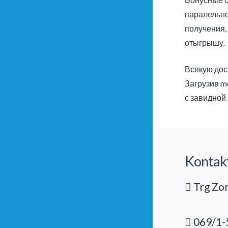
паралельно
получения,
отыгрышу.
Всякую дос
Загрузив m
с завидной
Kontak
Trg Zor
069/1-