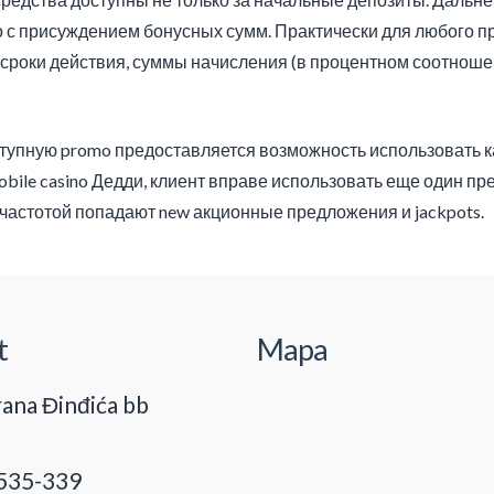
 с присуждением бонусных сумм. Практически для любого 
 сроки действия, суммы начисления (в процентном соотнош
тупную promo предоставляется возможность использовать как
obile casino Дедди, клиент вправе использовать еще один пр
 частотой попадают new акционные предложения и jackpots.
t
Mapa
ana Đinđića bb
535-339