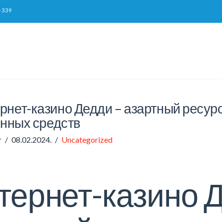
-339
рнет-казино Дедди – азартный ресу
нных средств
r
08.02.2024.
Uncategorized
тернет-казино 