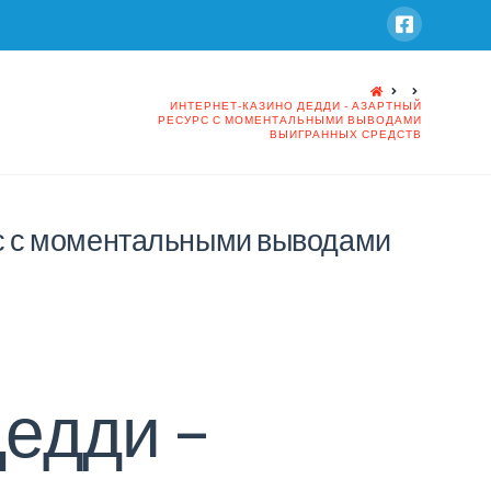
HOME
ИНТЕРНЕТ-КАЗИНО ДЕДДИ - АЗАРТНЫЙ
РЕСУРС С МОМЕНТАЛЬНЫМИ ВЫВОДАМИ
ВЫИГРАННЫХ СРЕДСТВ
рс с моментальными выводами
Дедди –