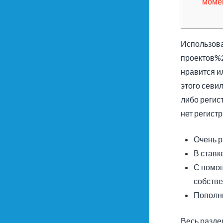
моме
Использова
проектов%2
нравится и
этого севил
либо регис
нет регистр
Очень р
В ставк
С помощ
собстве
Пополни
Весь разде