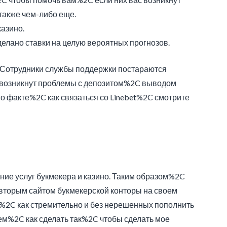
акже чем-либо еще.
казино.
елано ставки на целую вероятных прогнозов.
. Сотрудники службы поддержки постараются
 возникнут проблемы с депозитом%2C выводом
 факте%2C как связаться со Linebet%2C смотрите
ние услуг букмекера и казино. Таким образом%2C
вторым сайтом букмекерской конторы на своем
ть%2C как стремительно и без нерешенных пополнить
ем%2C как сделать так%2C чтобы сделать мое