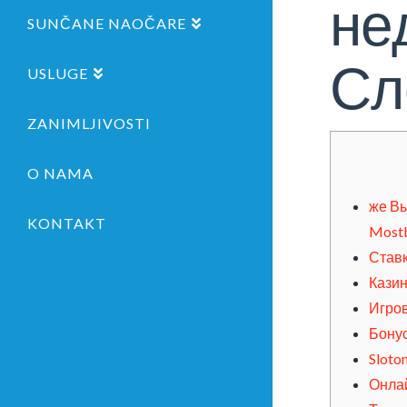
не
SUNČANE NAOČARE
Сл
USLUGE
ZANIMLJIVOSTI
O NAMA
же В
KONTAKT
Most
Ставк
Казин
Игро
Бонус
Sloto
Онлай