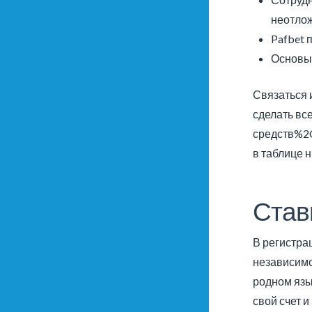
неотло
Pafbet 
Основыв
Связаться 
сделать вс
средств%2C
в таблице 
Став
В регистра
независимо
родном язы
свой счет 