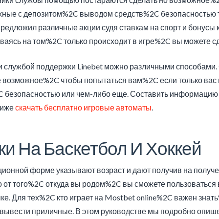
жные с депозитом%2C выводом средств%2C безопасностью т
предложил различные акции судя ставкам на спорт и бонусы 
аясь на том%2C только происходит в игре%2C вы можете сд
и службой поддержки Linebet можно различными способами
е возможное%2C чтобы попытаться вам%2C если только вас
 безопасностью или чем-либо еще. Составить информацию о
ниже
скачать бесплатно игровые автоматы
.
ки На Баскетбол И Хоккей
ционной форме указывают возраст и дают получив на получе
 от того%2C откуда вы родом%2C вы сможете пользоваться 
ке. Для тех%2C кто играет на Mostbet online%2C важен зна
и вывести приличные. В этом руководстве мы подробно опиш