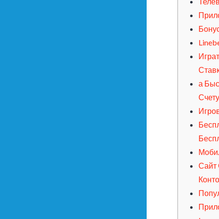
Теле
Прило
Бону
Lineb
Играт
Ставк
а Быс
Счету
Игро
Беспл
Бесп
Моби
Сайт 
Конто
Попул
Прило