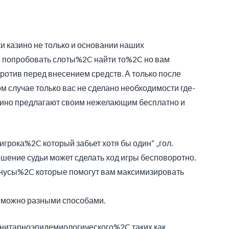
 казино не только и основании наших
е попробовать слоты%2C найти то%2C но вам
против перед внесением средств. А только после
ом случае только вас не сделано необходимости где-
азино предлагают своим нежелающим бесплатно и
игрока%2C который забьет хотя бы один“ „гол.
шение судьи может сделать ход игры бесповоротно.
бонусы%2C которые помогут вам максимизировать
e можно разными способами.
санитарноэпидемиологического%2C таких как