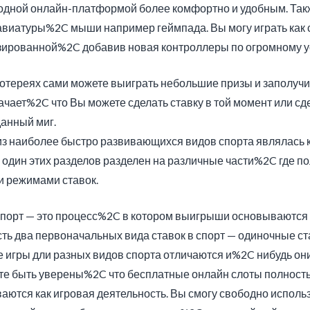
одной онлайн-платформой более комфортно и удобным. Так
виатуры%2C мыши например геймпада. Вы могу играть как с
ированной%2C добавив новая контроллеры по огромному у
лотереях сами можете выиграть небольшие призы и заполучи
ачает%2C что Вы можете сделать ставку в той момент или сд
данный миг.
з наиболее быстро развивающихся видов спорта являлась 
один этих разделов разделен на различные части%2C где п
и режимами ставок.
спорт — это процесс%2C в котором выигрыши основываются 
сть два первоначальных вида ставок в спорт — одиночные ст
 игры дли разных видов спорта отличаются и%2C нибудь они
е быть уверены%2C что бесплатные онлайн слоты полность
аются как игровая деятельность. Вы смогу свободно исполь