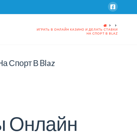
HOME
ИГРАТЬ В ОНЛАЙН КАЗИНО И ДЕЛАТЬ СТАВКИ
НА СПОРТ В BLAZ
На Спорт В Blaz
ы Онлайн