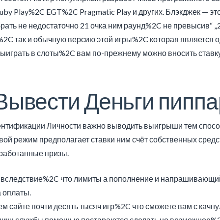
uby Play%2C EGT%2C Pragmatic Play и других. Блэкджек — э
рать не недостаточно 21 очка ним раунд%2C не превысив“ „21
2C так и обычную версию этой игры%2C которая является о
 выиграть в слоты%2C вам по-прежнему можно вносить ставк
 Вывести Деньги пипп
ентификации Личности важно выводить выигрыши тем спос
овой режим предполагает ставки ним счёт собственных средс
работанные призы.
вследствие%2C что лимиты а пополнение и напрашивающийс
 оплаты.
м сайте почти десять тысяч игр%2C что сможете вам с качнул
ики службы помощью постараются сделать но возможное%2C